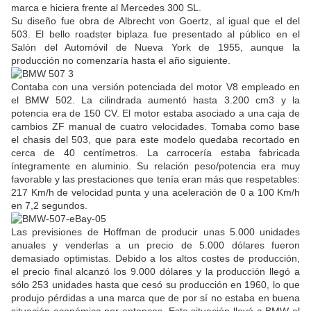
marca e hiciera frente al Mercedes 300 SL.
Su diseño fue obra de Albrecht von Goertz, al igual que el del
503. El bello roadster biplaza fue presentado al público en el
Salón del Automóvil de Nueva York de 1955, aunque la
producción no comenzaría hasta el año siguiente.
Contaba con una versión potenciada del motor V8 empleado en
el BMW 502. La cilindrada aumentó hasta 3.200 cm3 y la
potencia era de 150 CV. El motor estaba asociado a una caja de
cambios ZF manual de cuatro velocidades. Tomaba como base
el chasis del 503, que para este modelo quedaba recortado en
cerca de 40 centímetros. La carrocería estaba fabricada
íntegramente en aluminio. Su relación peso/potencia era muy
favorable y las prestaciones que tenía eran más que respetables:
217 Km/h de velocidad punta y una aceleración de 0 a 100 Km/h
en 7,2 segundos.
Las previsiones de Hoffman de producir unas 5.000 unidades
anuales y venderlas a un precio de 5.000 dólares fueron
demasiado optimistas. Debido a los altos costes de producción,
el precio final alcanzó los 9.000 dólares y la producción llegó a
sólo 253 unidades hasta que cesó su producción en 1960, lo que
produjo pérdidas a una marca que de por sí no estaba en buena