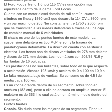
El Ford Focus Trend 1.6 tdci 115 CV es una opción muy
equilibrada dentro de la gama Ford Focus.
Cuenta con un motor diesel dotado de raíl común, cuatro
cilindros en línea y 1560 cm3 que desarrolla 114 CV a 3600 rpm
y un par máximo de 285 Nm constante entre 1750 y 2500 rpm
que se transmiten a las ruedas delanteras a través de una caja
de cambios manual de 6 velocidades.
El chasis es uno de los puntos fuertes de este modelo. La
suspensión delantera es tipo McPherson y la trasera de
paralelogramo deformable. La dirección cuenta con asistencia
eléctrica. Los frenos son de discos ventilados de 278 mm delante
y discos de 271 mm detrás. Los neumáticos son 205/55 R16 y
las llantas de 16 pulgadas.
Sus prestaciones no son brillantes, sobre todo en lo que respecta
a aceleración. Alcanza 193 km/h y acelera de 0 a 100 en 10,9 s.
Le falta respuesta bajo de vueltas. Su consumo es de 4,5 l de
media cada 100 km.
Es un coche grande dentro de su segmento, sobre todo en
anchura (182 cm), pese a ello no destaca en amplitud interior. El
maletero es de 363 l, lo cual está en un término medio dentro del
segmento.
Puntos fuertes
Chasis.
Sin duda entre los mejores de su segmento. Tiene un