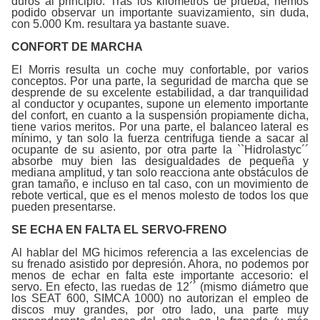
duros al principio. Tras los kilómetros de prueba, hemos
podido observar un importante suavizamiento, sin duda,
con 5.000 Km. resultara ya bastante suave.
CONFORT DE MARCHA
El Morris resulta un coche muy confortable, por varios
conceptos. Por una parte, la seguridad de marcha que se
desprende de su excelente estabilidad, a dar tranquilidad
al conductor y ocupantes, supone un elemento importante
del confort, en cuanto a la suspensión propiamente dicha,
tiene varios meritos. Por una parte, el balanceo lateral es
mínimo, y tan solo la fuerza centrifuga tiende a sacar al
ocupante de su asiento, por otra parte la ``Hidrolastyc´´
absorbe muy bien las desigualdades de pequeña y
mediana amplitud, y tan solo reacciona ante obstáculos de
gran tamaño, e incluso en tal caso, con un movimiento de
rebote vertical, que es el menos molesto de todos los que
pueden presentarse.
SE ECHA EN FALTA EL SERVO-FRENO
Al hablar del MG hicimos referencia a las excelencias de
su frenado asistido por depresión. Ahora, no podemos por
menos de echar en falta este importante accesorio: el
servo. En efecto, las ruedas de 12´´ (mismo diámetro que
los SEAT 600, SIMCA 1000) no autorizan el empleo de
discos muy grandes, por otro lado, una parte muy