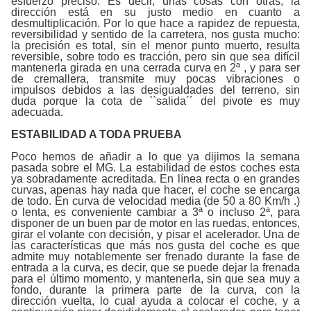
esfuerzo preciso. Es decir, unas cosas con otras, la
dirección está en su justo medio en cuanto a
desmultiplicación. Por lo que hace a rapidez de repuesta,
reversibilidad y sentido de la carretera, nos gusta mucho:
la precisión es total, sin el menor punto muerto, resulta
reversible, sobre todo es tracción, pero sin que sea difícil
mantenerla girada en una cerrada curva en 2ª , y para ser
de cremallera, transmite muy pocas vibraciones o
impulsos debidos a las desigualdades del terreno, sin
duda porque la cota de ``salida´´ del pivote es muy
adecuada.
ESTABILIDAD A TODA PRUEBA
Poco hemos de añadir a lo que ya dijimos la semana
pasada sobre el MG. La estabilidad de estos coches esta
ya sobradamente acreditada. En línea recta o en grandes
curvas, apenas hay nada que hacer, el coche se encarga
de todo. En curva de velocidad media (de 50 a 80 Km/h .)
o lenta, es conveniente cambiar a 3ª o incluso 2ª, para
disponer de un buen par de motor en las ruedas, entonces,
girar el volante con decisión, y pisar el acelerador. Una de
las características que más nos gusta del coche es que
admite muy notablemente ser frenado durante la fase de
entrada a la curva, es decir, que se puede dejar la frenada
para el último momento, y mantenerla, sin que sea muy a
fondo, durante la primera parte de la curva, con la
dirección vuelta, lo cual ayuda a colocar el coche, y a