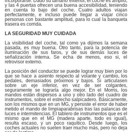
incorporarse. Dado su tamaño exterior, el coche es amplio,
y las 4 puertas ofrecen una buena accesibilidad, teniendo
en cuenta lo bajo del coche. Cuatro adultos viajan
perfectamente, e incluso puede llegar a viajar cinco
personas con bastante amplitud, para lo cual la banqueta
trasera es corrida.
LA SEGURIDAD MUY CUIDADA
La visibilidad del coche, tal como ya dijimos la semana
pasada, es muy buena. Otro tanto, para la potencia de
iluminación de sus faros, y de sus demás luces de
señalización interna. Se echa de menos, eso si, el
retrovisor externo.
La posición del conductor se puede lograr muy bien por lo
que se hace a asiento respecto al volante y cambio, los
pedales, demasiados próximos y bajos. Si articulasen
sobre un eje inferior, en vez de ser colgantes,
seguramente se lograría algo mejor. En el Morris, los
mandos están dispersos a uno y otro lado del cuadro de
instrumentos, sobre el estrecho salpicadero. Básicamente,
son los mismos que en un MG, y persiste el error de haber
metido el mando de limpiaparabrisas tras las palancas de
luces e intermitencias. El tablero de instrumentos que es el
mismo que en el MG (madera aparte, todo es igual),
resulta escaso, y un poco raquítico. Desde luego, los
coches actuales no suelen traer mucho más, pero no deja