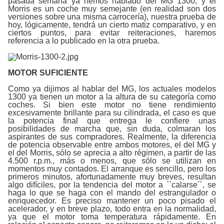
pasada semana ya hemos hablado del MG 1300, y el
Morris es un coche muy semejante (en realidad son dos
versiones sobre una misma carrocería), nuestra prueba de
hoy, lógicamente, tendrá un cierto matiz comparativo, y en
ciertos puntos, para evitar reiteraciones, haremos
referencia a lo publicado en la otra prueba.
MOTOR SUFICIENTE
Como ya dijimos al hablar del MG, los actuales modelos
1300 ya tienen un motor a la altura de su categoría como
coches. Si bien este motor no tiene rendimiento
excesivamente brillante para su cilindrada, el caso es que
la potencia final que entrega le confiere unas
posibilidades de marcha que, sin duda, colmaran los
aspirantes de sus compradores. Realmente, la diferencia
de potencia observable entre ambos motores, el del MG y
el del Morris, sólo se aprecia a alto régimen, a partir de las
4.500 r.p.m., más o menos, que sólo se utilizan en
momentos muy contados. El arranque es sencillo, pero los
primeros minutos, afortunadamente muy breves, resultan
algo difíciles, por la tendencia del motor a ``calarse´´, se
haga lo que se haga con el mando del estrangulador o
enriquecedor. Es preciso mantener un poco pisado el
acelerador, y en breve plazo, todo entra en la normalidad,
ya que el motor toma temperatura rápidamente. En