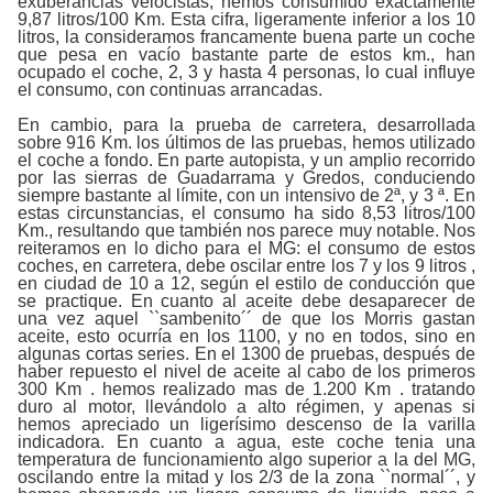
exuberancias velocistas, hemos consumido exactamente
9,87 litros/100 Km. Esta cifra, ligeramente inferior a los 10
litros, la consideramos francamente buena parte un coche
que pesa en vacío bastante parte de estos km., han
ocupado el coche, 2, 3 y hasta 4 personas, lo cual influye
el consumo, con continuas arrancadas.
En cambio, para la prueba de carretera, desarrollada
sobre 916 Km. los últimos de las pruebas, hemos utilizado
el coche a fondo. En parte autopista, y un amplio recorrido
por las sierras de Guadarrama y Gredos, conduciendo
siempre bastante al límite, con un intensivo de 2ª, y 3 ª. En
estas circunstancias, el consumo ha sido 8,53 litros/100
Km., resultando que también nos parece muy notable. Nos
reiteramos en lo dicho para el MG: el consumo de estos
coches, en carretera, debe oscilar entre los 7 y los 9 litros ,
en ciudad de 10 a 12, según el estilo de conducción que
se practique. En cuanto al aceite debe desaparecer de
una vez aquel ``sambenito´´ de que los Morris gastan
aceite, esto ocurría en los 1100, y no en todos, sino en
algunas cortas series. En el 1300 de pruebas, después de
haber repuesto el nivel de aceite al cabo de los primeros
300 Km . hemos realizado mas de 1.200 Km . tratando
duro al motor, llevándolo a alto régimen, y apenas si
hemos apreciado un ligerísimo descenso de la varilla
indicadora. En cuanto a agua, este coche tenia una
temperatura de funcionamiento algo superior a la del MG,
oscilando entre la mitad y los 2/3 de la zona ``normal´´, y