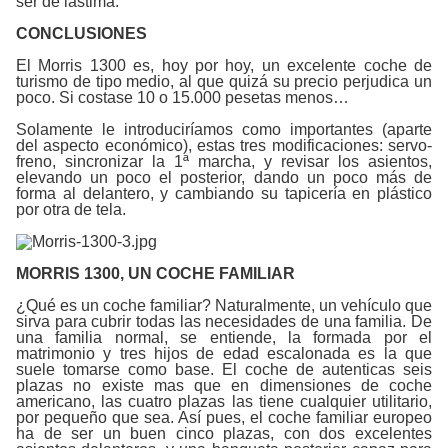
ser de lastima.
CONCLUSIONES
El Morris 1300 es, hoy por hoy, un excelente coche de
turismo de tipo medio, al que quizá su precio perjudica un
poco. Si costase 10 o 15.000 pesetas menos…
Solamente le introduciríamos como importantes (aparte
del aspecto económico), estas tres modificaciones: servo-
freno, sincronizar la 1ª marcha, y revisar los asientos,
elevando un poco el posterior, dando un poco más de
forma al delantero, y cambiando su tapicería en plástico
por otra de tela.
MORRIS 1300, UN COCHE FAMILIAR
¿Qué es un coche familiar? Naturalmente, un vehículo que
sirva para cubrir todas las necesidades de una familia. De
una familia normal, se entiende, la formada por el
matrimonio y tres hijos de edad escalonada es la que
suele tomarse como base. El coche de autenticas seis
plazas no existe mas que en dimensiones de coche
americano, las cuatro plazas las tiene cualquier utilitario,
por pequeño que sea. Así pues, el coche familiar europeo
ha de ser un buen cinco plazas, con dos excelentes