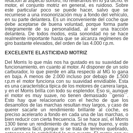
relación al aspecto sonoro, no reiteramos en lo ya dicho: el
motor, el conjunto motriz en general, es ruidoso. Sobre
este particular poco se puede hacer, salvo que se
recurriese a una insonorización muy a fondo del vehículo,
en su parte delantera. Es un inconveniente del coche que
debe aceptarse de buena voluntad, porque forma parte
íntegramente de su personalidad, al ser una tracción
delantera. De todos modos, esta sonoridad no se hace
realmente importante hasta que se alcanza regímenes de
giro bastante elevados, del orden de las 4.000 r.p.m.
EXCELENTE ELASTICIDAD MOTRIZ
Del Morris lo que más nos ha gustado es su suavidad de
funcionamiento, en cuanto al motor. Al disponer de un solo
carburador, lo que pierde en alta respecto al MG lo gana
en baja. A menos de 2.000 incluso por debajo de 1.500
r.p.m el motor funciona con su suavidad envidiable. Esta
es una característica típica de los motores de carrera larga,
y en el Morris brilla con todo su esplendor. Eso si, aunque
el motor es muy suave, no tienen demasiado ``genio´´.
Esto hay que relacionarlo con el hecho de que los
desarrollos de las marchas resultan muy largos, y caso de
querer sacarle un rendimiento brillante al coche, es
preciso acelerarlo a fondo en cada una de las marchas, o
bien reducir con cierta frecuencia. Si se hace así, el Morris
1300 tiene un rendimiento de marcha muy bueno, y esto
en carretera fácil, porque si se trata de terreno quebrado,