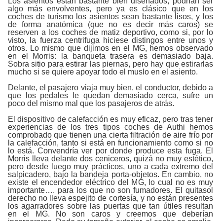
Los asientos están bastante bien diseñados, podrían ser
algo más envolventes, pero ya es clásico que en los
coches de turismo los asientos sean bastante lisos, y los
de forma anatómica (que no es decir más caros) se
reserven a los coches de matiz deportivo, como si, por lo
visto, la fuerza centrifuga hiciese distingos entre unos y
otros. Lo mismo que dijimos en el MG, hemos observado
en el Morris: la banqueta trasera es demasiado baja.
Sobra sitio para estirar las piernas, pero hay que estirarlas
mucho si se quiere apoyar todo el muslo en el asiento.
Delante, el pasajero viaja muy bien, el conductor, debido a
que los pedales le quedan demasiado cerca, sufre un
poco del mismo mal que los pasajeros de atrás.
El dispositivo de calefacción es muy eficaz, pero tras tener
experiencias de los tres tipos coches de Authi hemos
comprobado que tienen una cierta filtración de aire frío por
la calefacción, tanto si está en funcionamiento como si no
lo está. Convendría ver por donde produce esta fuga. El
Morris lleva delante dos ceniceros, quizá no muy estético,
pero desde luego muy prácticos, uno a cada extremo del
salpicadero, bajo la bandeja porta-objetos. En cambio, no
existe el encendedor eléctrico del MG, lo cual no es muy
importante…. para los que no son fumadores. El quitasol
derecho no lleva espejito de cortesía, y no están presentes
los agarradores sobre las puertas que tan útiles resultan
en el MG. No son caros y creemos que deberían