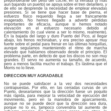
preponderante del peso del coche, en la frenada (y más
aun bajando un puerto) se apoya sobre el tren delantero, y
de ello se desprende la necesidad de emplear elevadas
presiones. Si se tiene que hacer base de pierna, el
esfuerzo físico requerido llega a ser francamente
exagerado. No hemos llegado a advertir pérdidas
importantes de eficacia, aunque si hemos notado
elevación en el esfuerzo necesario debido al
calentamiento (lo cual viene a ser lo mismo, realmente).
En la bajada del largo y duro Puerto del Pico, al llegar
abajo, los frenos rechinaban, y era preciso apoyar muy
fuerte sobre el pedal para frenar en las últimas horquillas,
aunque seguíamos manteniendo el ritmo de marcha
elevado que habíamos observado desde el principio. El
problema parte, en defecto de que los discos no son muy
grandes. El servo no aumenta su tamaño, de acuerdo,
pero a menos facilita mucho el trabajo. Es lástima que el
Morris no lo lleve.
DIRECCION MUY AGRADABLE
No se puede satisfacer a la vez dos necesidades
contrapuestas. Por ello, en las cerradas curvas de un
Puerto, desearíamos que la dirección fuese un poquito
más rápida, para mejorar la velocidad de ejecución del
movimiento, pero en la maniobra de aparcamiento,
aunque no se puede decir que la dirección sea dura,
porque no lo es, tampoco convendría tal aumento de