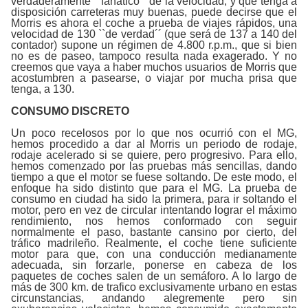
verdaderamente ``fanático´´ de la velocidad, y que tenga a
disposición carreteras muy buenas, puede decirse que el
Morris es ahora el coche a prueba de viajes rápidos, una
velocidad de 130 ``de verdad´´ (que será de 137 a 140 del
contador) supone un régimen de 4.800 r.p.m., que si bien
no es de paseo, tampoco resulta nada exagerado. Y no
creemos que vaya a haber muchos usuarios de Morris que
acostumbren a pasearse, o viajar por mucha prisa que
tenga, a 130.
CONSUMO DISCRETO
Un poco recelosos por lo que nos ocurrió con el MG,
hemos procedido a dar al Morris un periodo de rodaje,
rodaje acelerado si se quiere, pero progresivo. Para ello,
hemos comenzado por las pruebas más sencillas, dando
tiempo a que el motor se fuese soltando. De este modo, el
enfoque ha sido distinto que para el MG. La prueba de
consumo en ciudad ha sido la primera, para ir soltando el
motor, pero en vez de circular intentando lograr el máximo
rendimiento, nos hemos conformado con seguir
normalmente el paso, bastante cansino por cierto, del
tráfico madrileño. Realmente, el coche tiene suficiente
motor para que, con una conducción medianamente
adecuada, sin forzarle, ponerse en cabeza de los
paquetes de coches salen de un semáforo. A lo largo de
más de 300 km. de trafico exclusivamente urbano en estas
circunstancias, andando alegremente pero sin