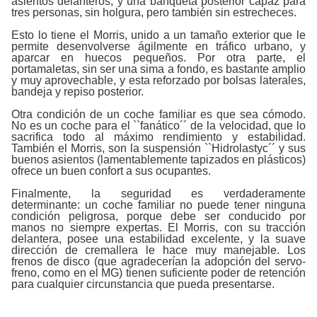
asientos delanteros, y una banqueta posterior capaz para
tres personas, sin holgura, pero también sin estrecheces.
Esto lo tiene el Morris, unido a un tamaño exterior que le
permite desenvolverse ágilmente en tráfico urbano, y
aparcar en huecos pequeños. Por otra parte, el
portamaletas, sin ser una sima a fondo, es bastante amplio
y muy aprovechable, y esta reforzado por bolsas laterales,
bandeja y repiso posterior.
Otra condición de un coche familiar es que sea cómodo.
No es un coche para el ``fanático´´ de la velocidad, que lo
sacrifica todo al máximo rendimiento y estabilidad.
También el Morris, son la suspensión ``Hidrolastyc´´ y sus
buenos asientos (lamentablemente tapizados en plásticos)
ofrece un buen confort a sus ocupantes.
Finalmente, la seguridad es verdaderamente
determinante: un coche familiar no puede tener ninguna
condición peligrosa, porque debe ser conducido por
manos no siempre expertas. El Morris, con su tracción
delantera, posee una estabilidad excelente, y la suave
dirección de cremallera le hace muy manejable. Los
frenos de disco (que agradecerían la adopción del servo-
freno, como en el MG) tienen suficiente poder de retención
para cualquier circunstancia que pueda presentarse.