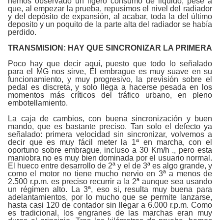
hemos observado un ligero consumo de liquido, pese a
que, al empezar la prueba, repusimos el nivel del radiador
y del depósito de expansión, al acabar, toda la del último
deposito y un poquito de la parte alta del radiador se había
perdido.
TRANSMISION: HAY QUE SINCRONIZAR LA PRIMERA
Poco hay que decir aquí, puesto que todo lo señalado
para el MG nos sirve, El embrague es muy suave en su
funcionamiento, y muy progresivo, la previsión sobre el
pedal es discreta, y solo llega a hacerse pesada en los
momentos más críticos del tráfico urbano, en pleno
embotellamiento.
La caja de cambios, con buena sincronización y buen
mando, que es bastante preciso. Tan solo el defecto ya
señalado: primera velocidad sin sincronizar, volvemos a
decir que es muy fácil meter la 1ª en marcha, con el
oportuno sobre embrague, incluso a 30 Km/h ., pero esta
maniobra no es muy bien dominada por el usuario normal.
El hueco entre desarrollo de 2ª y el de 3ª es algo grande, y
como el motor no tiene mucho nervio en 3ª a menos de
2.500 r.p.m. es preciso recurrir a la 2ª aunque sea usando
un régimen alto. La 3ª, eso si, resulta muy buena para
adelantamientos, por lo mucho que se permite lanzarse,
hasta casi 120 de contador sin llegar a 6.000 r.p.m. Como
es tradicional, los engranes de las marchas eran muy