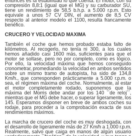
entonces es la estabilidad lo que cuenta. El motor, con su
compresión 8,8:1 (igual que el MG) y su carburador SU,
tiene un rendimiento de 58,5 b.h.p. a 5.000 r.p.m. Esto
equivale a unos 57 CV DIN, el aumento de 8,5 CV
respecto al anterior modelo el 1100, resulta francamente
benéfico.
CRUCERO Y VELOCIDAD MAXIMA
También el coche que hemos probado estaba falto de
kilómetros. Al recogerlo, no tenía ni 300, a los cuales
hemos añadido casi 1600 más, suficientes para que el
motor se soltase, pero no por completo, como es lógico.
Por ello, la velocidad máxima que hemos conseguido
cronometrar, promediando la velocidad en ambos sentidos
sobre un mismo tramo de autopista, ha sido de 134,8
Km/h., que corresponden prácticamente a 5.000 r.p.m. o
sea, el régimen máxima del coche. Normalmente, al estar
el motor completamente rodado, suponemos que la
máxima del Morris debe andar por los 140 ``de reloj´´,
mientras que el MG debe hacer, o superar ligeramente, los
145. Esperamos disponer en breve de ambos coches su
rodaje, para proceder a la comprobación exacta de sus
rendimientos máximos.
La marcha de crucero del coche es muy deshogada, con
el desarrollo de ligeramente más de 27 Km/h a 1.000 r.p.m.
Realmente, salvo que caiga en manos de algún usuario