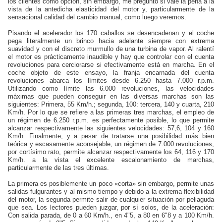
los clientes como opción, sin embargo, me pregunto si vale la pena a la
vista de la antedicha elasticidad del motor y, particularmente de la
sensacional calidad del cambio manual, como luego veremos.
Pisando el acelerador los 170 caballos se desencadenan y el coche
pega literalmente un brinco hacia adelante siempre con extrema
suavidad y con el discreto murmullo de una turbina de vapor. Al ralentí
el motor es prácticamente inaudible y hay que controlar con el cuenta
revoluciones para cerciorarse si efectivamente está en marcha. En el
coche objeto de este ensayo, la franja encarnada del cuenta
revoluciones abarca los límites desde 6.250 hasta 7.000 r.p.m.
Utilizando como límite las 6.000 revoluciones, las velocidades
máximas que pueden conseguir en las diversas marchas son las
siguientes: Primera, 55 Km/h.; segunda, 100: tercera, 140 y cuarta, 210
Km/h. Por lo que se refiere a las primeras tres marchas, el empleo de
un régimen de 6.250 r.p.m. es perfectamente posible, lo que permite
alcanzar respectivamente las siguientes velocidades: 57,6, 104 y 160
Km/h. Finalmente, y a pesar de tratarse una posibilidad más bien
teórica y escasamente aconsejable, un régimen de 7.000 revoluciones,
por cortísimo rato, permite alcanzar respectivamente los 64, 116 y 170
Km/h. a la vista el excelente escalonamiento de marchas,
particularmente de las tres últimas.
La primera es posiblemente un poco «corta» sin embargo, permite unas
salidas fulgurantes y al mismo tiempo y debido a la extrema flexibilidad
del motor, la segunda permite salir de cualquier situación por peliaguda
que sea. Los lectores pueden juzgar, por sí solos, de la aceleración:
Con salida parada, de 0 a 60 Km/h., en 4"5, a 80 en 6"8 y a 100 Km/h.