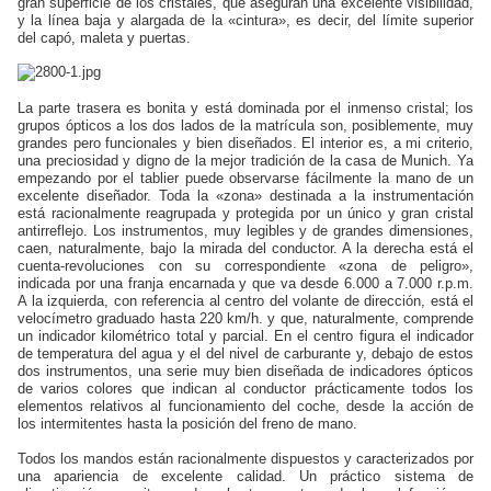
gran superficie de los cristales, que aseguran una excelente visibilidad,
y la línea baja y alargada de la «cintura», es decir, del límite superior
del capó, maleta y puertas.
La parte trasera es bonita y está dominada por el inmenso cristal; los
grupos ópticos a los dos lados de la matrícula son, posiblemente, muy
grandes pero funcionales y bien diseñados. El interior es, a mi criterio,
una preciosidad y digno de la mejor tradición de la casa de Munich. Ya
empezando por el tablier puede observarse fácilmente la mano de un
excelente diseñador. Toda la «zona» destinada a la instrumentación
está racionalmente reagrupada y protegida por un único y gran cristal
antirreflejo. Los instrumentos, muy legibles y de grandes dimensiones,
caen, naturalmente, bajo la mirada del conductor. A la derecha está el
cuenta-revoluciones con su correspondiente «zona de peligro»,
indicada por una franja encarnada y que va desde 6.000 a 7.000 r.p.m.
A la izquierda, con referencia al centro del volante de dirección, está el
velocímetro graduado hasta 220 km/h. y que, naturalmente, comprende
un indicador kilométrico total y parcial. En el centro figura el indicador
de temperatura del agua y el del nivel de carburante y, debajo de estos
dos instrumentos, una serie muy bien diseñada de indicadores ópticos
de varios colores que indican al conductor prácticamente todos los
elementos relativos al funcionamiento del coche, desde la acción de
los intermitentes hasta la posición del freno de mano.
Todos los mandos están racionalmente dispuestos y caracterizados por
una apariencia de excelente calidad. Un práctico sistema de