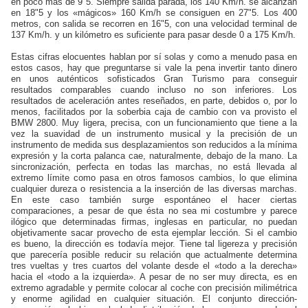
en poco más de 9"5. Siempre salida parada, los 140 Km/h. se alcanzan
en 18"5 y los «mágicos» 160 Km/h se consiguen en 27"5. Los 400
metros, con salida se recorren en 16"5, con una velocidad terminal de
137 Km/h. y un kilómetro es suficiente para pasar desde 0 a 175 Km/h.
Estas cifras elocuentes hablan por sí solas y como a menudo pasa en
estos casos, hay que preguntarse si vale la pena invertir tanto dinero
en unos auténticos sofisticados Gran Turismo para conseguir
resultados comparables cuando incluso no son inferiores. Los
resultados de aceleración antes reseñados, en parte, debidos o, por lo
menos, facilitados por la soberbia caja de cambio con va provisto el
BMW 2800. Muy ligera, precisa, con un funcionamiento que tiene a la
vez la suavidad de un instrumento musical y la precisión de un
instrumento de medida sus desplazamientos son reducidos a la mínima
expresión y la corta palanca cae, naturalmente, debajo de la mano. La
sincronización, perfecta en todas las marchas, no está llevada al
extremo límite como pasa en otros famosos cambios, lo que elimina
cualquier dureza o resistencia a la inserción de las diversas marchas.
En este caso también surge espontáneo el hacer ciertas
comparaciones, a pesar de que ésta no sea mi costumbre y parece
ilógico que determinadas firmas, inglesas en particular, no puedan
objetivamente sacar provecho de esta ejemplar lección. Si el cambio
es bueno, la dirección es todavía mejor. Tiene tal ligereza y precisión
que parecería posible reducir su relación que actualmente determina
tres vueltas y tres cuartos del volante desde el «todo a la derecha»
hacia el «todo a la izquierda». A pesar de no ser muy directa, es en
extremo agradable y permite colocar al coche con precisión milimétrica
y enorme agilidad en cualquier situación. El conjunto dirección-