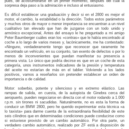
pues, de acostumbrarse en un primer momento, después del cual la
sorpresa deja paso a la admiración e incluso al entusiasmo.
Es difícil establecer una graduación y decir si en el 2800 es mejor el
motor, el cambio, la estabilidad o la dirección. Todos estos parámetros
y muchos otros de mayor o menor importancia se encuentran a un nivel
cualitativo tan elevado que han de juzgarse con un todo unido y
armónico excepcional, Antes del ensayo le he preguntado a mi amigo
Peter Baumberger cuáles eran los «contras» que le había encontrado al
coche a lo largo de varios meses y, lacónicamente, me ha contestado:
«Ninguno, verdaderamente tengo que reconocer que raramente he
encontrado un vehículo, en su conjunto, tan exento de defectos o por lo
menos de inconvenientes que puedan manifestar su presencia a
primera vista. Lo único que podría decirse es que en un coche de esta
categoría, unos instrumentos indicadores de la presión y temperatura
del aceite no estarían de más en el tablier. Volviendo a los lados
positivos, vamos a reseñarlos sin pretender establecer un orden de
importancia o de calidad.
Motor: soberbio, potente y silencioso y en extremo elástico. Las
rampas de salida, en cuesta, de la autopista de Ginebra cerca del
aeropuerto, pueden negociarse en directa con el motor rodando a 1.000
r.p.m. sin tirones ni sacudidas. Naturalmente, no es esta la forma de
conducir un BMW 2800, pero he querido experimentar esta técnica «a
lo taxista» para darme cuenta de la extraordinaria flexibilidad de este
seis cilindros que en determinadas condiciones puede conducirse como
si estuviese provisto de un cambio automático. Por otra parte, un
verdadero cambio automático, realizado por ZF está a disposición de