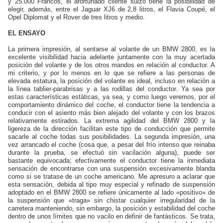
y 25.000 Francos, el afortunado cliente suizo tiene la posibilidad de
elegir, además, entre el Jaguar XJ6 de 2,8 litros, el Flavia Coupé, el
Opel Diplomat y el Rover de tres litros y medio.
EL ENSAYO
La primera impresión, al sentarse al volante de un BMW 2800, es la
excelente visibilidad hacia adelante juntamente con la muy acertada
posición del volante y de los otros mandos en relación al conductor. A
mi criterio, y por lo menos en lo que se refiere a las personas de
elevada estatura, la posición del volante es ideal, incluso en relación a
la línea tablier-parabrisas y a las rodillas del conductor. Ya sea por
estas características estáticas, ya sea, y como luego veremos, por el
comportamiento dinámico del coche, el conductor tiene la tendencia a
conducir con el asiento más bien alejado del volante y con los brazos
relativamente estirados. La extrema agilidad del BMW 2800 y la
ligereza de la dirección facilitan este tipo de conducción que permite
sacarle al coche todas sus posibilidades. La segunda impresión, una
vez arrancado el coche (cosa que, a pesar del frío intenso que reinaba
durante la prueba, se efectuó sin vacilación alguna), puede ser
bastante equivocada; efectivamente el conductor tiene la inmediata
sensación de encontrarse con una suspensión excesivamente blanda
como si se tratase de un coche americano. Me apresuro a aclarar que
esta sensación, debida al tipo muy especial y refinado de suspensión
adoptado en el BMW 2800 se refiere únicamente al lado «positivo» de
la suspensión que «traga» sin chistar cualquier irregularidad de la
carretera manteniendo, sin embargo, la posición y estabilidad del coche
dentro de unos límites que no vacilo en definir de fantásticos. Se trata,