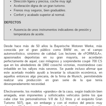
Dirección ligera y precisa, coche muy ágil.
Aceleración digna de un gran turismo.
Frenos muy seguros, bien graduables.
Confort y acabado superior al normal.
DEFECTOS
Ausencia de unos instrumentos indicadores de presión y
temperatura de aceite.
Desde hace más de 50 años la Bayerische Motoren Werke, más
conocida por el gran público como BMW es, en el campo
automovilístico, sinónimo de calidad. Los lectores de «FORMULA»,
apasionados deportistas en su gran mayoría, se acordarán
perfectamente de aquel, casi milagroso y sorprendente coupé 700 CS
que en los alrededores de 1960 cosechó victorias, mostrándose casi
imbatible en los rallyes más severos. Se puede incluso afirmar que
este acertado modelo ayudó a levantar la situación económica, en
aquellos entonces algo precaria, de la firma de Munich, permitiéndole
realizar una producción en gran serie de la que tenía
desesperadamente necesidad.
Efectivamente, los modelos «grandes» de la casa, según tradición bien
arraigada, eran imponentes y sofisticados vehículos (entre los que
cabe citar los personalísimos V-8 de 3,2 litros y el exquisito Gran
Turismo 507), que, sin embargo y con el motivo del precio muy