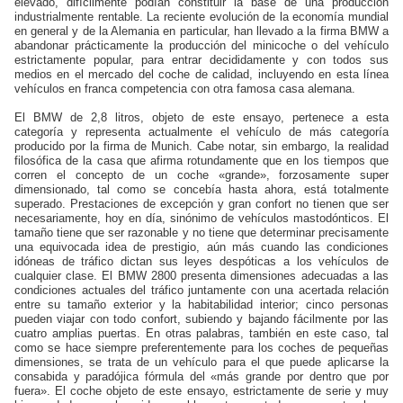
elevado, difícilmente podían constituir la base de una producción
industrialmente rentable. La reciente evolución de la economía mundial
en general y de la Alemania en particular, han llevado a la firma BMW a
abandonar prácticamente la producción del minicoche o del vehículo
estrictamente popular, para entrar decididamente y con todos sus
medios en el mercado del coche de calidad, incluyendo en esta línea
vehículos en franca competencia con otra famosa casa alemana.
El BMW de 2,8 litros, objeto de este ensayo, pertenece a esta
categoría y representa actualmente el vehículo de más categoría
producido por la firma de Munich. Cabe notar, sin embargo, la realidad
filosófica de la casa que afirma rotundamente que en los tiempos que
corren el concepto de un coche «grande», forzosamente super
dimensionado, tal como se concebía hasta ahora, está totalmente
superado. Prestaciones de excepción y gran confort no tienen que ser
necesariamente, hoy en día, sinónimo de vehículos mastodónticos. El
tamaño tiene que ser razonable y no tiene que determinar precisamente
una equivocada idea de prestigio, aún más cuando las condiciones
idóneas de tráfico dictan sus leyes despóticas a los vehículos de
cualquier clase. El BMW 2800 presenta dimensiones adecuadas a las
condiciones actuales del tráfico juntamente con una acertada relación
entre su tamaño exterior y la habitabilidad interior; cinco personas
pueden viajar con todo confort, subiendo y bajando fácilmente por las
cuatro amplias puertas. En otras palabras, también en este caso, tal
como se hace siempre preferentemente para los coches de pequeñas
dimensiones, se trata de un vehículo para el que puede aplicarse la
consabida y paradójica fórmula del «más grande por dentro que por
fuera». El coche objeto de este ensayo, estrictamente de serie y muy