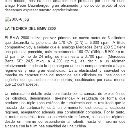
bien rodado, nos ha sido amablemente prestado por nuestro buen
amigo Peter Baumberger, gran aficionado y conocido piloto, al que
deseamos expresar nuestro agradecimiento.
LA TECNICA DEL BMW 2800
El BMW 2800 utiliza, por vez primera, un nuevo motor de 6 cilindros
que desarrolla la potencia de 170 CV (DIN) a 6.000 r.p.m. A título
comparativo voy a señalar que el análogo Mercedes Benz 280 SE tiene
una potencia parecida, más exactamente 160 CV (DIN) a 5.500 r.p.m.
El par máximo de 24 mkg. se manifiesta a 3.700 r.p.m. (Mercedes
Benz SE: 24,5 mkg. a 4.250 r.p.m.), es decir, a un régimen
relativamente modesto lo que asegura un buen comportamiento a bajos
regímenes y una gran elasticidad. Esta elasticidad y suavidad de
marcha es característica del motor de seis cilindros en línea con un
cigüeñal que gira sobre siete soportes, equilibrados por nada menos
que 12 contrapesos.
Un interesante detalle está constituido por la cámara de explosión de
los cilindros, denominada «tri-esférica» y estudiada de forma que
produce una triple zona esférica de turbulencia con el resultado que la
mezcla de carburante está uniformemente distribuida a cualquier
régimen, asegurando además una combustión completa. Por lo tanto,
el motor desarrolla toda su potencia sin esfuerzo, a cualquier régimen
desde un mínimo correspondiente al ralentí, hasta el máximo que
alcanza con la fulmínea suavidad de una turbina.