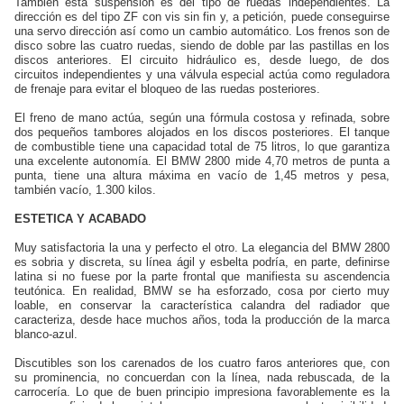
También esta suspensión es del tipo de ruedas independientes. La
dirección es del tipo ZF con vis sin fin y, a petición, puede conseguirse
una servo dirección así como un cambio automático. Los frenos son de
disco sobre las cuatro ruedas, siendo de doble par las pastillas en los
discos anteriores. El circuito hidráulico es, desde luego, de dos
circuitos independientes y una válvula especial actúa como reguladora
de frenaje para evitar el bloqueo de las ruedas posteriores.
El freno de mano actúa, según una fórmula costosa y refinada, sobre
dos pequeños tambores alojados en los discos posteriores. El tanque
de combustible tiene una capacidad total de 75 litros, lo que garantiza
una excelente autonomía. El BMW 2800 mide 4,70 metros de punta a
punta, tiene una altura máxima en vacío de 1,45 metros y pesa,
también vacío, 1.300 kilos.
ESTETICA Y ACABADO
Muy satisfactoria la una y perfecto el otro. La elegancia del BMW 2800
es sobria y discreta, su línea ágil y esbelta podría, en parte, definirse
latina si no fuese por la parte frontal que manifiesta su ascendencia
teutónica. En realidad, BMW se ha esforzado, cosa por cierto muy
loable, en conservar la característica calandra del radiador que
caracteriza, desde hace muchos años, toda la producción de la marca
blanco-azul.
Discutibles son los carenados de los cuatro faros anteriores que, con
su prominencia, no concuerdan con la línea, nada rebuscada, de la
carrocería. Lo que de buen principio impresiona favorablemente es la