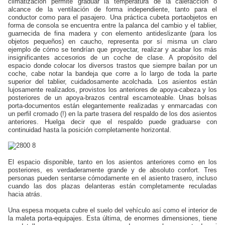
climatización permite graduar la temperatura de la calefacción o
alcance de la ventilación de forma independiente, tanto para el
conductor como para el pasajero. Una práctica cubeta portaobjetos en
forma de consola se encuentra entre la palanca del cambio y el tablier,
guarnecida de fina madera y con elemento antideslizante (para los
objetos pequeños) en caucho, representa por sí misma un claro
ejemplo de cómo se tendrían que proyectar, realizar y acabar los más
insignificantes accesorios de un coche de clase. A propósito del
espacio donde colocar los diversos trastos que siempre bailan por un
coche, cabe notar la bandeja que corre a lo largo de toda la parte
superior del tablier, cuidadosamente acolchada. Los asientos están
lujosamente realizados, provistos los anteriores de apoya-cabeza y los
posteriores de un apoya-brazos central escamoteable. Unas bolsas
porta-documentos están elegantemente realizadas y enmarcadas con
un perfil cromado (!) en la parte trasera del respaldo de los dos asientos
anteriores. Huelga decir que el respaldo puede graduarse con
continuidad hasta la posición completamente horizontal.
El espacio disponible, tanto en los asientos anteriores como en los
posteriores, es verdaderamente grande y de absoluto confort. Tres
personas pueden sentarse cómodamente en el asiento trasero, incluso
cuando las dos plazas delanteras están completamente reculadas
hacia atrás.
Una espesa moqueta cubre el suelo del vehículo así como el interior de
la maleta porta-equipajes. Esta última, de enormes dimensiones, tiene