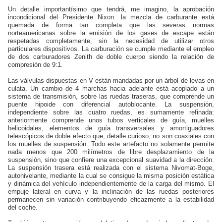
Un detalle importantísimo que tendrá, me imagino, la aprobación
incondicional del Presidente Nixon: la mezcla de carburante está
quemada de forma tan completa que las severas normas
norteamericanas sobre la emisión de los gases de escape están
respetadas completamente, sin la necesidad de utilizar otros
particulares dispositivos. La carburación se cumple mediante el empleo
de dos carburadores Zenith de doble cuerpo siendo la relación de
compresión de 9:1.
Las válvulas dispuestas en V están mandadas por un árbol de levas en
culata. Un cambio de 4 marchas hacia adelante está acoplado a un
sistema de transmisión, sobre las ruedas traseras, que comprende un
puente hipoide con diferencial autoblocante. La suspensión,
independiente sobre las cuatro ruedas, es sumamente refinada:
anteriormente comprende unos tubos verticales de guía, muelles
helicoidales, elementos de guía transversales y amortiguadores
telescópicos de doble efecto que, detalle curioso, no son coaxiales con
los muelles de suspensión. Todo este artefacto no solamente permite
nada menos que 200 milímetros de libre desplazamiento de la
suspensión, sino que confiere una excepcional suavidad a la dirección.
La suspensión trasera está realizada con el sistema Nivomat-Boge,
autonivelante, mediante la cual se consigue la misma posición estática
y dinámica del vehículo independientemente de la carga del mismo. El
empuje lateral en curva y la inclinación de las ruedas posteriores
permanecen sin variación contribuyendo eficazmente a la estabilidad
del coche.