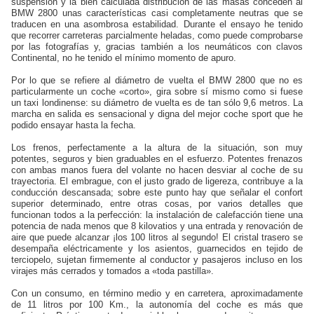
suspensión y la bien calculada distribución de las masas conceden al
BMW 2800 unas características casi completamente neutras que se
traducen en una asombrosa estabilidad. Durante el ensayo he tenido
que recorrer carreteras parcialmente heladas, como puede comprobarse
por las fotografías y, gracias también a los neumáticos con clavos
Continental, no he tenido el mínimo momento de apuro.
Por lo que se refiere al diámetro de vuelta el BMW 2800 que no es
particularmente un coche «corto», gira sobre sí mismo como si fuese
un taxi londinense: su diámetro de vuelta es de tan sólo 9,6 metros. La
marcha en salida es sensacional y digna del mejor coche sport que he
podido ensayar hasta la fecha.
Los frenos, perfectamente a la altura de la situación, son muy
potentes, seguros y bien graduables en el esfuerzo. Potentes frenazos
con ambas manos fuera del volante no hacen desviar al coche de su
trayectoria. El embrague, con el justo grado de ligereza, contribuye a la
conducción descansada; sobre este punto hay que señalar el confort
superior determinado, entre otras cosas, por varios detalles que
funcionan todos a la perfección: la instalación de calefacción tiene una
potencia de nada menos que 8 kilovatios y una entrada y renovación de
aire que puede alcanzar ¡los 100 litros al segundo! El cristal trasero se
desempaña eléctricamente y los asientos, guarnecidos en tejido de
terciopelo, sujetan firmemente al conductor y pasajeros incluso en los
virajes más cerrados y tomados a «toda pastilla».
Con un consumo, en término medio y en carretera, aproximadamente
de 11 litros por 100 Km., la autonomía del coche es más que