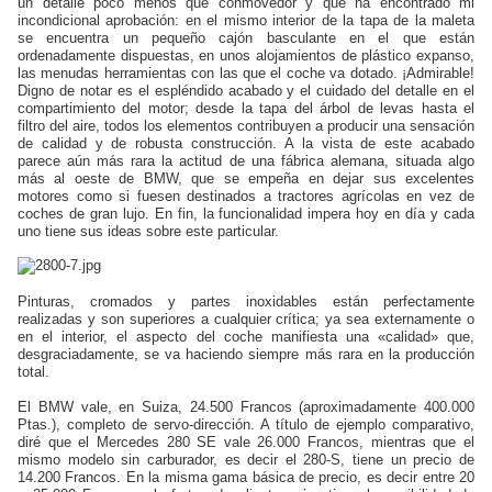
un detalle poco menos que conmovedor y que ha encontrado mi
incondicional aprobación: en el mismo interior de la tapa de la maleta
se encuentra un pequeño cajón basculante en el que están
ordenadamente dispuestas, en unos alojamientos de plástico expanso,
las menudas herramientas con las que el coche va dotado. ¡Admirable!
Digno de notar es el espléndido acabado y el cuidado del detalle en el
compartimiento del motor; desde la tapa del árbol de levas hasta el
filtro del aire, todos los elementos contribuyen a producir una sensación
de calidad y de robusta construcción. A la vista de este acabado
parece aún más rara la actitud de una fábrica alemana, situada algo
más al oeste de BMW, que se empeña en dejar sus excelentes
motores como si fuesen destinados a tractores agrícolas en vez de
coches de gran lujo. En fin, la funcionalidad impera hoy en día y cada
uno tiene sus ideas sobre este particular.
Pinturas, cromados y partes inoxidables están perfectamente
realizadas y son superiores a cualquier crítica; ya sea externamente o
en el interior, el aspecto del coche manifiesta una «calidad» que,
desgraciadamente, se va haciendo siempre más rara en la producción
total.
El BMW vale, en Suiza, 24.500 Francos (aproximadamente 400.000
Ptas.), completo de servo-dirección. A título de ejemplo comparativo,
diré que el Mercedes 280 SE vale 26.000 Francos, mientras que el
mismo modelo sin carburador, es decir el 280-S, tiene un precio de
14.200 Francos. En la misma gama básica de precio, es decir entre 20