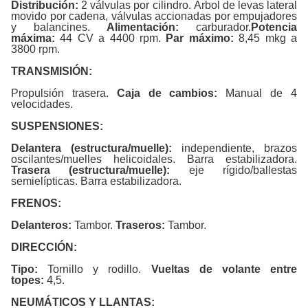
Distribución:
2 válvulas por cilindro. Árbol de levas lateral
movido por cadena, válvulas accionadas por empujadores
y balancines.
Alimentación:
carburador.
Potencia
máxima:
44 CV a 4400 rpm.
Par máximo:
8,45 mkg a
3800 rpm.
TRANSMISIÓN:
Propulsión trasera.
Caja de cambios:
Manual de 4
velocidades.
SUSPENSIONES:
Delantera (estructura/muelle):
independiente, brazos
oscilantes/muelles helicoidales. Barra estabilizadora.
Trasera (estructura/muelle):
eje rígido/ballestas
semielípticas. Barra estabilizadora.
FRENOS:
Delanteros:
Tambor.
Traseros:
Tambor.
DIRECCIÓN:
Tipo:
Tornillo y rodillo.
Vueltas de volante entre
topes:
4,5.
NEUMÁTICOS Y LLANTAS: