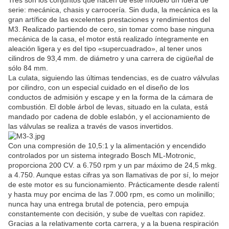
Tres son los conjuntos que hacen de este modelo un fuera de
serie: mecánica, chasis y carrocería. Sin duda, la mecánica es la
gran artífice de las excelentes prestaciones y rendimientos del
M3. Realizado partiendo de cero, sin tomar como base ninguna
mecánica de la casa, el motor está realizado íntegramente en
aleación ligera y es del tipo «supercuadrado», al tener unos
cilindros de 93,4 mm. de diámetro y una carrera de cigüeñal de
sólo 84 mm.
La culata, siguiendo las últimas tendencias, es de cuatro válvulas
por cilindro, con un especial cuidado en el diseño de los
conductos de admisión y escape y en la forma de la cámara de
combustión. El doble árbol de levas, situado en la culata, está
mandado por cadena de doble eslabón, y el accionamiento de
las válvulas se realiza a través de vasos invertidos.
Con una compresión de 10,5:1 y la alimentación y encendido
controlados por un sistema integrado Bosch ML-Motronic,
proporciona 200 CV. a 6.750 rpm y un par máximo de 24,5 mkg.
a 4.750. Aunque estas cifras ya son llamativas de por sí, lo mejor
de este motor es su funcionamiento. Prácticamente desde ralentí
y hasta muy por encima de las 7.000 rpm, es como un molinillo;
nunca hay una entrega brutal de potencia, pero empuja
constantemente con decisión, y sube de vueltas con rapidez.
Gracias a la relativamente corta carrera, y a la buena respiración