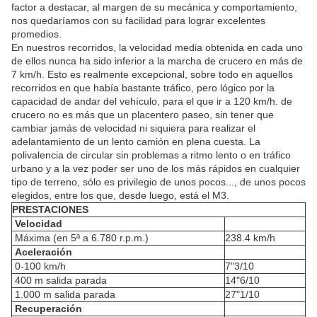
factor a destacar, al margen de su mecánica y comportamiento,
nos quedaríamos con su facilidad para lograr excelentes
promedios.
En nuestros recorridos, la velocidad media obtenida en cada uno
de ellos nunca ha sido inferior a la marcha de crucero en más de
7 km/h. Esto es realmente excepcional, sobre todo en aquellos
recorridos en que había bastante tráfico, pero lógico por la
capacidad de andar del vehículo, para el que ir a 120 km/h. de
crucero no es más que un placentero paseo, sin tener que
cambiar jamás de velocidad ni siquiera para realizar el
adelantamiento de un lento camión en plena cuesta. La
polivalencia de circular sin problemas a ritmo lento o en tráfico
urbano y a la vez poder ser uno de los más rápidos en cualquier
tipo de terreno, sólo es privilegio de unos pocos..., de unos pocos
elegidos, entre los que, desde luego, está el M3.
PRESTACIONES
Velocidad
Máxima (en 5ª a 6.780 r.p.m.)
238.4 km/h
Aceleración
0-100 km/h
7"3/10
400 m salida parada
14"6/10
1.000 m salida parada
27"1/10
Recuperación