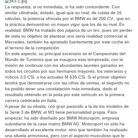
La respuesta, si no inmediata, sí ha sido contundente. Con
similar cilindrada, dotado, igual que su rival, de culata de 16
válvulas, la potencia ofrecida por el BMW es de 200 CV., que en
la práctica demuestran un mayor vigor que los de su rival. En
realidad, BMW ha matado dos pájaros de un tiro, pues sin perder
de vista su objetivo de plantear una seria rivalidad comercial al
Mercedes, también ha apostado fuertemente por este coche en
el terreno de la competición.
En este aspecto, su principal escenario es el Campeonato del
Mundo de Turismos que se inaugura esta temporada, con la
misión de continuar con los abundantes laureles ganados en
todos los circuitos por sus hermanos mayores, los veteranos y
míticos 3.0 CSi, o los actuales M 635 CSi. Si el primer objetivo
tendrá que demostrarse con las cifras de ventas, el segundo no
ha podido tener una constatación más inmediata, dado el
resultado obtenido en la pista por este vehículo en la primera
carrera celebrada en Italia.
A pesar de su silueta, con gran parecido a la de los modelos de
la Serie 3 de BMW, el M3 tiene personalidad propia. Para
empezar, ha sido diseñado por BMW Motorsport, empresa
subsidiaria de la casa matriz BMW AG. Motorsport no sólo ha
desarrollado el excelente motor, sino que también ha realizado
una silueta armoniosa, pero con el aspecto musculoso que le