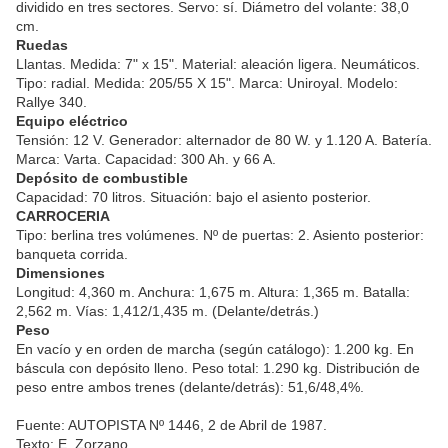
dividido en tres sectores. Servo: sí. Diámetro del volante: 38,0
cm.
Ruedas
Llantas. Medida: 7" x 15". Material: aleación ligera. Neumáticos.
Tipo: radial. Medida: 205/55 X 15". Marca: Uniroyal. Modelo:
Rallye 340.
Equipo eléctrico
Tensión: 12 V. Generador: alternador de 80 W. y 1.120 A. Batería.
Marca: Varta. Capacidad: 300 Ah. y 66 A.
Depósito de combustible
Capacidad: 70 litros. Situación: bajo el asiento posterior.
CARROCERIA
Tipo: berlina tres volúmenes. Nº de puertas: 2. Asiento posterior:
banqueta corrida.
Dimensiones
Longitud: 4,360 m. Anchura: 1,675 m. Altura: 1,365 m. Batalla:
2,562 m. Vías: 1,412/1,435 m. (Delante/detrás.)
Peso
En vacío y en orden de marcha (según catálogo): 1.200 kg. En
báscula con depósito lleno. Peso total: 1.290 kg. Distribución de
peso entre ambos trenes (delante/detrás): 51,6/48,4%.
Fuente: AUTOPISTA Nº 1446, 2 de Abril de 1987.
Texto: E. Zorzano.