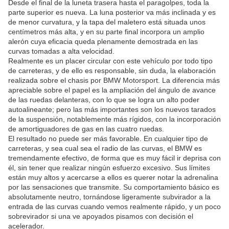
Desde el final de la luneta trasera hasta el paragolpes, toda la
parte superior es nueva. La luna posterior va más inclinada y es
de menor curvatura, y la tapa del maletero está situada unos
centímetros más alta, y en su parte final incorpora un amplio
alerón cuya eficacia queda plenamente demostrada en las
curvas tomadas a alta velocidad.
Realmente es un placer circular con este vehículo por todo tipo
de carreteras, y de ello es responsable, sin duda, la elaboración
realizada sobre el chasis por BMW Motorsport. La diferencia más
apreciable sobre el papel es la ampliación del ángulo de avance
de las ruedas delanteras, con lo que se logra un alto poder
autoalineante; pero las más importantes son los nuevos tarados
de la suspensión, notablemente más rígidos, con la incorporación
de amortiguadores de gas en las cuatro ruedas.
El resultado no puede ser más favorable. En cualquier tipo de
carreteras, y sea cual sea el radio de las curvas, el BMW es
tremendamente efectivo, de forma que es muy fácil ir deprisa con
él, sin tener que realizar ningún esfuerzo excesivo. Sus límites
están muy altos y acercarse a ellos es querer notar la adrenalina
por las sensaciones que transmite. Su comportamiento básico es
absolutamente neutro, tornándose ligeramente subvirador a la
entrada de las curvas cuando vemos realmente rápido, y un poco
sobrevirador si una ve apoyados pisamos con decisión el
acelerador.