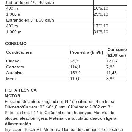
Entrando en 4ª a 40 km/h
400 m
16"5/10
1.000 m
29"6/10
Entrando en 5ª a 50 km/h
400 m
17"0/10
1.000 m
31"8/10
CONSUMO
Consumo
Condiciones
Promedio (km/h)
(l/100 km)
Ciudad
24,7
12,05
Carretera
114,1
7,83
Autopista
153,9
11,48
Media
119,0
8,82
FICHA TECNICA
MOTOR
Posición: delantero longitudinal. N.° de cilindros: 4 en línea.
Diámetro/Carrera: 93,4/84,0 mm. Cilindrada: 2.302 cm 3 .
Potencia fiscal: 14,5. Cigüeñal sobre 5 apoyos. Material del
bloque: aleación ligera. Material de la culata: aleación ligera.
Alimentación
Inyección Bosch ML-Motronic. Bomba de combustible: eléctrica.