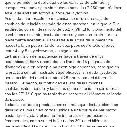
que le permiten la duplicidad de las válvulas de admisión y
escape, este motor gira sin titubeos hasta las 7.250 rpm, régimen
en el que entra en acción el corte de inyección.
Acoplada a tan excelente mecánica, se utiliza una caja de
cambios de relación cerrada de cinco marchas, en la que la 5. a
es directa, con un desarrollo de 35,2 km/h. El funcionamiento del
cambio es excelente, bastante preciso y con una cierta dureza
plenamente aceptable. Para estar a la altura de la mecánica
necesitaría un poco más de rapidez, pues sobre todo el paso
entre 4.a y 5.a, y viceversa, es algo lento.
La transmisión de la potencia se hace a través de unos
neumáticos 205/55 (montados en llanta de 15 pulgadas de
diámetro) que en principio parecen algo estrechos, pero que en
la práctica se han mostrado supereficaces, sin duda ayudados
por la acción del autoblocante al 25 por ciento del diferencial
trasero. De hecho, la motricidad es una de las muchas
cualidades del modelo, y las cifras de aceleración lo corroboran,
con los 27" 1/10 que ha tardado en recorrer el kilómetro saliendo
de parado.
Todas las cifras de prestaciones son más que destacables. Los
desarrollos, más bien cortos, unidos a una curva de par motor
bastante elevada y plana, permiten unas recuperaciones
fenomenales, como son el bajar de los 30" en el kilómetro
partiendo de 40 km/h. en 4.a, o los 31"8/10 que se necesitan