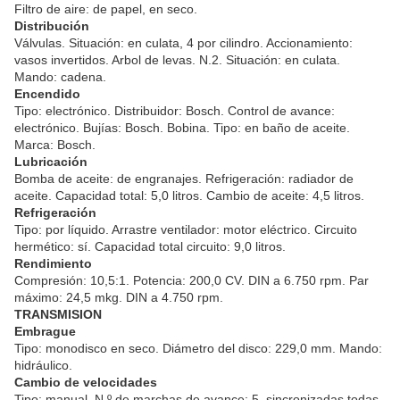
Filtro de aire: de papel, en seco.
Distribución
Válvulas. Situación: en culata, 4 por cilindro. Accionamiento:
vasos invertidos. Arbol de levas. N.2. Situación: en culata.
Mando: cadena.
Encendido
Tipo: electrónico. Distribuidor: Bosch. Control de avance:
electrónico. Bujías: Bosch. Bobina. Tipo: en baño de aceite.
Marca: Bosch.
Lubricación
Bomba de aceite: de engranajes. Refrigeración: radiador de
aceite. Capacidad total: 5,0 litros. Cambio de aceite: 4,5 litros.
Refrigeración
Tipo: por líquido. Arrastre ventilador: motor eléctrico. Circuito
hermético: sí. Capacidad total circuito: 9,0 litros.
Rendimiento
Compresión: 10,5:1. Potencia: 200,0 CV. DIN a 6.750 rpm. Par
máximo: 24,5 mkg. DIN a 4.750 rpm.
TRANSMISION
Embrague
Tipo: monodisco en seco. Diámetro del disco: 229,0 mm. Mando:
hidráulico.
Cambio de velocidades
Tipo: manual. N.º de marchas de avance: 5, sincronizadas todas.