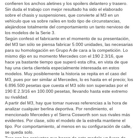
confieren los anchos aletines y los spoilers delantero y trasero.
Sin duda el trabajo con mejor resultado ha sido el elaborado
sobre el chasis y suspensiones, que convierte al M3 en un
vehículo que va sobre raíles en todo tipo de circunstancias,
alejándose totalmente del comportamiento un tanto nervioso de
los modelos de la Serie 3.
Según confesó el fabricante en el momento de su presentación,
del M3 tan sólo se piensa fabricar 5.000 unidades, las necesarias
para su homologación en Grupo A de cara a la competición. Lo
mismo dijo en su momento Mercedes con el 190 2.3/16, que
hace ya bastante tiempo que superó esta cifra, en vista de que
hay una cierta clientela especialmente interesada en estos
modelos. Muy posiblemente la historia se repita en el caso del
M3, pues por ser similar al Mercedes, lo es hasta en el precio; los
6.896.500 pesetas que cuesta el M3 sólo son superadas por el
190 E 2.3/16 en 100.000 pesetas, llevando hasta este extremo
su rivalidad.
A partir del M3, hay que tomar nuevas referencias a la hora de
analizar cualquier berlina deportiva. Por rendimiento, el
mencionado Mercedes y el Sierra Cosworth son sus rivales más
evidentes. Por clase, sólo el modelo de la estrella mantiene el
tipo. Por comportamiento, al menos en su configuración de calle,
se queda solo.