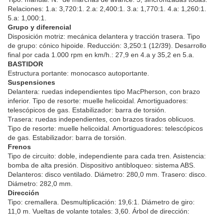
Relaciones: 1.a: 3,720:1. 2.a: 2,400:1. 3.a: 1,770:1. 4.a: 1,260:1.
5.a: 1,000:1.
Grupo y diferencial
Disposición motriz: mecánica delantera y tracción trasera. Tipo
de grupo: cónico hipoide. Reducción: 3,250:1 (12/39). Desarrollo
final por cada 1.000 rpm en km/h.: 27,9 en 4.a y 35,2 en 5.a.
BASTIDOR
Estructura portante: monocasco autoportante.
Suspensiones
Delantera: ruedas independientes tipo MacPherson, con brazo
inferior. Tipo de resorte: muelle helicoidal. Amortiguadores:
telescópicos de gas. Estabilizador: barra de torsión.
Trasera: ruedas independientes, con brazos tirados oblicuos.
Tipo de resorte: muelle helicoidal. Amortiguadores: telescópicos
de gas. Estabilizador: barra de torsión.
Frenos
Tipo de circuito: doble, independiente para cada tren. Asistencia:
bomba de alta presión. Dispositivo antibloqueo: sistema ABS.
Delanteros: disco ventilado. Diámetro: 280,0 mm. Trasero: disco.
Diámetro: 282,0 mm.
Dirección
Tipo: cremallera. Desmultiplicación: 19,6:1. Diámetro de giro:
11,0 m. Vueltas de volante totales: 3,60. Árbol de dirección: