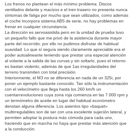
Los frenos no plantean el más mínimo problema. Discos
ventilados delante y macizos e el tren trasero no presenta nunca
síntomas de fatiga por mucho que sean utilizados, como además
el coche incorpora sistema ABS de serie, no hay problemas en
frenar en cualquier circunstancia.
La dirección es servoasistida pero en la unidad de prueba tuvo
un pequeño fallo que me privó de la asistencia durante mayor
parte del recorrido; por ello no pudimos disfrutar de habitual
suavidad. Lo que sí seguía siendo claramente apreciable era el
poder autoalineante teniendo que prestar una especial atención
al volante a la salida de las curvas y sin soltarlo, pues el retorno
es bastan violento, además de que 1as irregularidades del
terreno transmiten con total precisión.
Interiormente, el M3 no se diferencia en nada de un 325i, por
poner un ejemplo bastante conocido. Tan sólo la instrumentación
con el velocímetro que llega hasta los 260 km/h un
cuentarrevoluciones cuya zona roja comienza en las 7.000 rpm y
un termómetro de aceite en lugar del habitual económetro
denotan alguna diferencia. Los asientos tipo «baquet»
multirregulables son de ser con una excelente sujeción lateral, y
permiten adoptar la postura más cómoda para cada uno,
haciendo que en marcha no haya que prestar más atención que
a la conducción.