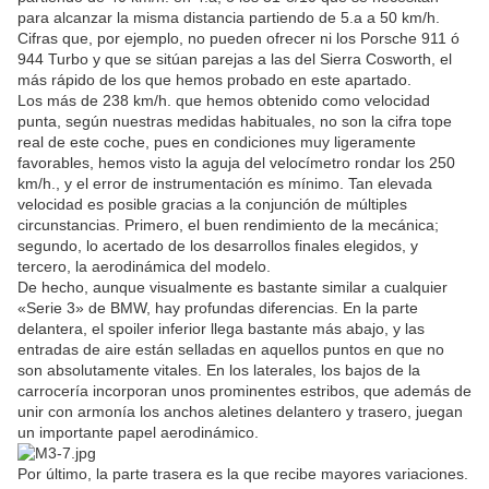
para alcanzar la misma distancia partiendo de 5.a a 50 km/h.
Cifras que, por ejemplo, no pueden ofrecer ni los Porsche 911 ó
944 Turbo y que se sitúan parejas a las del Sierra Cosworth, el
más rápido de los que hemos probado en este apartado.
Los más de 238 km/h. que hemos obtenido como velocidad
punta, según nuestras medidas habituales, no son la cifra tope
real de este coche, pues en condiciones muy ligeramente
favorables, hemos visto la aguja del velocímetro rondar los 250
km/h., y el error de instrumentación es mínimo. Tan elevada
velocidad es posible gracias a la conjunción de múltiples
circunstancias. Primero, el buen rendimiento de la mecánica;
segundo, lo acertado de los desarrollos finales elegidos, y
tercero, la aerodinámica del modelo.
De hecho, aunque visualmente es bastante similar a cualquier
«Serie 3» de BMW, hay profundas diferencias. En la parte
delantera, el spoiler inferior llega bastante más abajo, y las
entradas de aire están selladas en aquellos puntos en que no
son absolutamente vitales. En los laterales, los bajos de la
carrocería incorporan unos prominentes estribos, que además de
unir con armonía los anchos aletines delantero y trasero, juegan
un importante papel aerodinámico.
Por último, la parte trasera es la que recibe mayores variaciones.