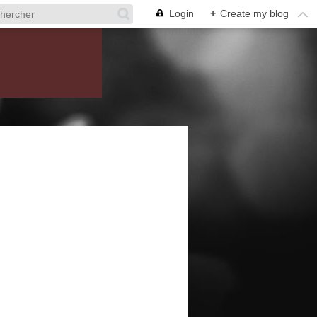
Login
+
Create my blog