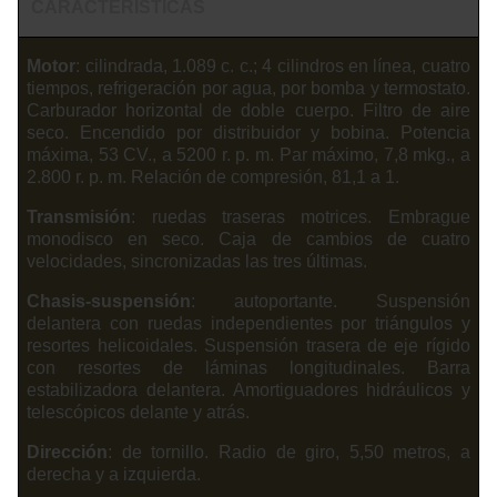
CARACTERISTICAS
Motor
: cilindrada, 1.089 c. c.; 4 cilindros en línea, cuatro
tiempos, refrigeración por agua, por bomba y termostato.
Carburador horizontal de doble cuerpo. Filtro de aire
seco. Encendido por distribuidor y bobina. Potencia
máxima, 53 CV., a 5200 r. p. m. Par máximo, 7,8 mkg., a
2.800 r. p. m. Relación de compresión, 81,1 a 1.
Transmisión
: ruedas traseras motrices. Embrague
monodisco en seco. Caja de cambios de cuatro
velocidades, sincronizadas las tres últimas.
Chasis-suspensión
: autoportante. Suspensión
delantera con ruedas independientes por triángulos y
resortes helicoidales. Suspensión trasera de eje rígido
con resortes de láminas longitudinales. Barra
estabilizadora delantera. Amortiguadores hidráulicos y
telescópicos delante y atrás.
Dirección
: de tornillo. Radio de giro, 5,50 metros, a
derecha y a izquierda.