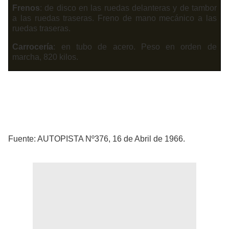
Frenos
: de disco en las ruedas delanteras y de tambor
a las ruedas traseras. Freno de mano mecánico a las
ruedas traseras.
Carrocería
: en tubo de acero. Peso en orden de
marcha, 820 kilos.
Fuente: AUTOPISTA Nº376, 16 de Abril de 1966.