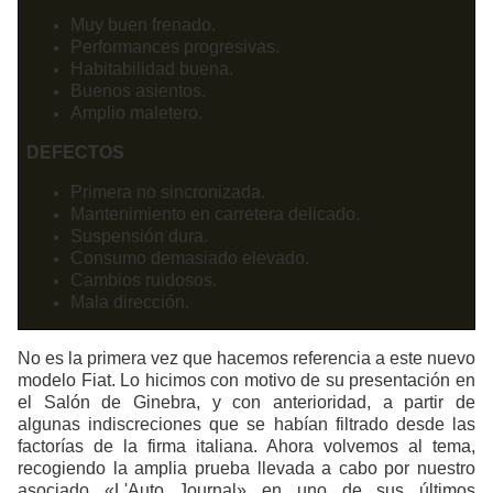
Muy buen frenado.
Performances progresivas.
Habitabilidad buena.
Buenos asientos.
Amplio maletero.
DEFECTOS
Primera no sincronizada.
Mantenimiento en carretera delicado.
Suspensión dura.
Consumo demasiado elevado.
Cambios ruidosos.
Mala dirección.
No es la primera vez que hacemos referencia a este nuevo
modelo Fiat. Lo hicimos con motivo de su presentación en
el Salón de Ginebra, y con anterioridad, a partir de
algunas indiscreciones que se habían filtrado desde las
factorías de la firma italiana. Ahora volvemos al tema,
recogiendo la amplia prueba llevada a cabo por nuestro
asociado «L'Auto Journal» en uno de sus últimos