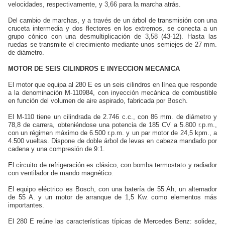
velocidades, respectivamente, y 3,66 para la marcha atrás.
Del cambio de marchas, y a través de un árbol de transmisión con una
cruceta intermedia y dos flectores en los extremos, se conecta a un
grupo cónico con una desmultiplicación de 3,58 (43-12). Hasta las
ruedas se transmite el crecimiento mediante unos semiejes de 27 mm.
de diámetro.
MOTOR DE SEIS CILINDROS E INYECCION MECANICA
El motor que equipa al 280 E es un seis cilindros en línea que responde
a la denominación M-110984, con inyección mecánica de combustible
en función del volumen de aire aspirado, fabricada por Bosch.
El M-110 tiene un cilindrada de 2.746 c.c., con 86 mm. de diámetro y
78,8 de carrera, obteniéndose una potencia de 185 CV a 5.800 r.p.m.,
con un régimen máximo de 6.500 r.p.m. y un par motor de 24,5 kpm., a
4.500 vueltas. Dispone de doble árbol de levas en cabeza mandado por
cadena y una compresión de 9:1.
El circuito de refrigeración es clásico, con bomba termostato y radiador
con ventilador de mando magnético.
El equipo eléctrico es Bosch, con una batería de 55 Ah, un alternador
de 55 A. y un motor de arranque de 1,5 Kw. como elementos más
importantes.
El 280 E reúne las características típicas de Mercedes Benz: solidez,