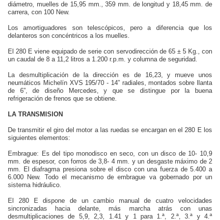
diámetro, muelles de 15,95 mm., 359 mm. de longitud y 18,45 mm. de
carrera, con 100 New.
Los amortiguadores son telescópicos, pero a diferencia que los
delanteros son concéntricos a los muelles.
El 280 E viene equipado de serie con servodirección de 65 ± 5 Kg., con
un caudal de 8 a 11,2 litros a 1.200 r.p.m. y columna de seguridad.
La desmultiplicación de la dirección es de 16,23, y mueve unos
neumáticos Michelín XVS 195/70 - 14” radiales, montados sobre llanta
de 6”, de diseño Mercedes, y que se distingue por la buena
refrigeración de frenos que se obtiene.
LA TRANSMISION
De transmitir el giro del motor a las ruedas se encargan en el 280 E los
siguientes elementos:
Embrague: Es del tipo monodisco en seco, con un disco de 10- 10,9
mm. de espesor, con forros de 3,8- 4 mm. y un desgaste máximo de 2
mm. El diafragma presiona sobre el disco con una fuerza de 5.400 a
6.000 New. Todo el mecanismo de embrague va gobernado por un
sistema hidráulico.
El 280 E dispone de un cambio manual de cuatro velocidades
sincronizadas hacia delante, más marcha atrás con unas
desmultiplicaciones de 5,9, 2,3, 1.41 y 1 para 1.ª, 2.ª, 3.ª y 4.ª