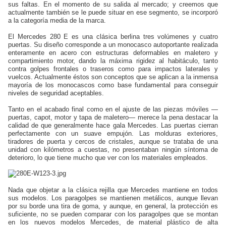
sus faltas. En el momento de su salida al mercado; y creemos que
actualmente también se le puede situar en ese segmento, se incorporó
a la categoría media de la marca.
El Mercedes 280 E es una clásica berlina tres volúmenes y cuatro
puertas. Su diseño corresponde a un monocasco autoportante realizada
enteramente en acero con estructuras deformables en maletero y
compartimiento motor, dando la máxima rigidez al habitáculo, tanto
contra golpes frontales o traseros como para impactos laterales y
vuelcos. Actualmente éstos son conceptos que se aplican a la inmensa
mayoría de los monocascos como base fundamental para conseguir
niveles de seguridad aceptables.
Tanto en el acabado final como en el ajuste de las piezas móviles —
puertas, capot, motor y tapa de maletero— merece la pena destacar la
calidad de que generalmente hace gala Mercedes. Las puertas cierran
perfectamente con un suave empujón. Las molduras exteriores,
tiradores de puerta y cercos de cristales, aunque se trataba de una
unidad con kilómetros a cuestas, no presentaban ningún síntoma de
deterioro, lo que tiene mucho que ver con los materiales empleados.
Nada que objetar a la clásica rejilla que Mercedes mantiene en todos
sus modelos. Los paragolpes se mantienen metálicos, aunque llevan
por su borde una tira de goma, y aunque, en general, la protección es
suficiente, no se pueden comparar con los paragolpes que se montan
en los nuevos modelos Mercedes, de material plástico de alta