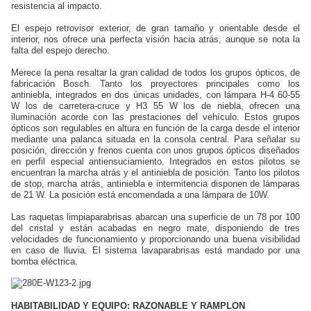
resistencia al impacto.
El espejo retrovisor exterior, de gran tamaño y orientable desde el
interior, nos ofrece una perfecta visión hacia atrás, aunque se nota la
falta del espejo derecho.
Merece la pena resaltar la gran calidad de todos los grupos ópticos, de
fabricación Bosch. Tanto los proyectores principales como los
antiniebla, integrados en dos únicas unidades, con lámpara H-4 60-55
W los de carretera-cruce y H3 55 W los de niebla, ofrecen una
iluminación acorde con las prestaciones del vehículo. Estos grupos
ópticos son regulables en altura en función de la carga desde el interior
mediante una palanca situada en la consola central. Para señalar su
posición, dirección y frenos cuenta con unos grupos ópticos diseñados
en perfil especial antiensuciamiento. Integrados en estos pilotos se
encuentran la marcha atrás y el antiniebla de posición. Tanto los pilotos
de stop, marcha atrás, antiniebla e intermitencia disponen de lámparas
de 21 W. La posición está encomendada a una lámpara de 10W.
Las raquetas limpiaparabrisas abarcan una superficie de un 78 por 100
del cristal y están acabadas en negro mate, disponiendo de tres
velocidades de funcionamiento y proporcionando una buena visibilidad
en caso de lluvia. El sistema lavaparabrisas está mandado por una
bomba eléctrica.
HABITABILIDAD Y EQUIPO: RAZONABLE Y RAMPLON