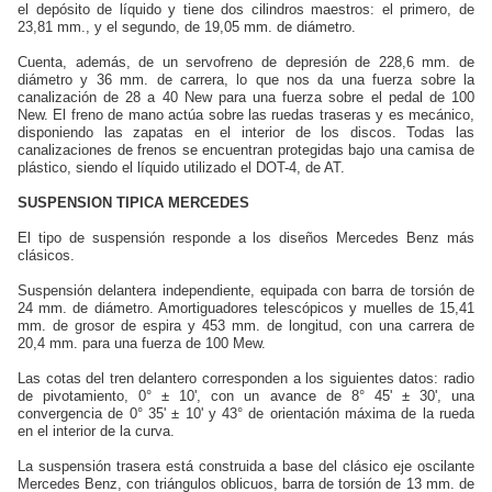
el depósito de líquido y tiene dos cilindros maestros: el primero, de
23,81 mm., y el segundo, de 19,05 mm. de diámetro.
Cuenta, además, de un servofreno de depresión de 228,6 mm. de
diámetro y 36 mm. de carrera, lo que nos da una fuerza sobre la
canalización de 28 a 40 New para una fuerza sobre el pedal de 100
New. El freno de mano actúa sobre las ruedas traseras y es mecánico,
disponiendo las zapatas en el interior de los discos. Todas las
canalizaciones de frenos se encuentran protegidas bajo una camisa de
plástico, siendo el líquido utilizado el DOT-4, de AT.
SUSPENSION TIPICA MERCEDES
El tipo de suspensión responde a los diseños Mercedes Benz más
clásicos.
Suspensión delantera independiente, equipada con barra de torsión de
24 mm. de diámetro. Amortiguadores telescópicos y muelles de 15,41
mm. de grosor de espira y 453 mm. de longitud, con una carrera de
20,4 mm. para una fuerza de 100 Mew.
Las cotas del tren delantero corresponden a los siguientes datos: radio
de pivotamiento, 0° ± 10', con un avance de 8° 45' ± 30', una
convergencia de 0° 35' ± 10' y 43° de orientación máxima de la rueda
en el interior de la curva.
La suspensión trasera está construida a base del clásico eje oscilante
Mercedes Benz, con triángulos oblicuos, barra de torsión de 13 mm. de