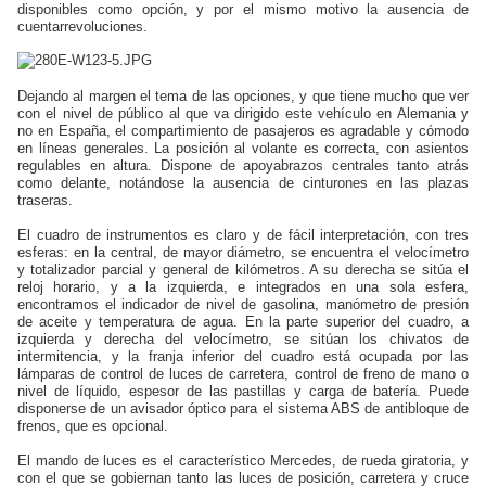
disponibles como opción, y por el mismo motivo la ausencia de
cuentarrevoluciones.
Dejando al margen el tema de las opciones, y que tiene mucho que ver
con el nivel de público al que va dirigido este vehículo en Alemania y
no en España, el compartimiento de pasajeros es agradable y cómodo
en líneas generales. La posición al volante es correcta, con asientos
regulables en altura. Dispone de apoyabrazos centrales tanto atrás
como delante, notándose la ausencia de cinturones en las plazas
traseras.
El cuadro de instrumentos es claro y de fácil interpretación, con tres
esferas: en la central, de mayor diámetro, se encuentra el velocímetro
y totalizador parcial y general de kilómetros. A su derecha se sitúa el
reloj horario, y a la izquierda, e integrados en una sola esfera,
encontramos el indicador de nivel de gasolina, manómetro de presión
de aceite y temperatura de agua. En la parte superior del cuadro, a
izquierda y derecha del velocímetro, se sitúan los chivatos de
intermitencia, y la franja inferior del cuadro está ocupada por las
lámparas de control de luces de carretera, control de freno de mano o
nivel de líquido, espesor de las pastillas y carga de batería. Puede
disponerse de un avisador óptico para el sistema ABS de antibloque de
frenos, que es opcional.
El mando de luces es el característico Mercedes, de rueda giratoria, y
con el que se gobiernan tanto las luces de posición, carretera y cruce