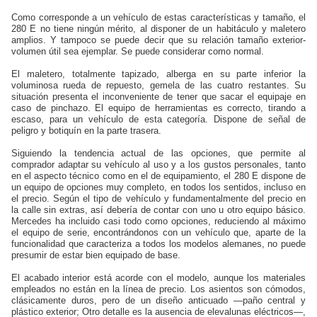
Como corresponde a un vehículo de estas características y tamaño, el
280 E no tiene ningún mérito, al disponer de un habitáculo y maletero
amplios. Y tampoco se puede decir que su relación tamaño exterior-
volumen útil sea ejemplar. Se puede considerar como normal.
El maletero, totalmente tapizado, alberga en su parte inferior la
voluminosa rueda de repuesto, gemela de las cuatro restantes. Su
situación presenta el inconveniente de tener que sacar el equipaje en
caso de pinchazo. El equipo de herramientas es correcto, tirando a
escaso, para un vehículo de esta categoría. Dispone de señal de
peligro y botiquín en la parte trasera.
Siguiendo la tendencia actual de las opciones, que permite al
comprador adaptar su vehículo al uso y a los gustos personales, tanto
en el aspecto técnico como en el de equipamiento, el 280 E dispone de
un equipo de opciones muy completo, en todos los sentidos, incluso en
el precio. Según el tipo de vehículo y fundamentalmente del precio en
la calle sin extras, así debería de contar con uno u otro equipo básico.
Mercedes ha incluido casi todo como opciones, reduciendo al máximo
el equipo de serie, encontrándonos con un vehículo que, aparte de la
funcionalidad que caracteriza a todos los modelos alemanes, no puede
presumir de estar bien equipado de base.
El acabado interior está acorde con el modelo, aunque los materiales
empleados no están en la línea de precio. Los asientos son cómodos,
clásicamente duros, pero de un diseño anticuado —paño central y
plástico exterior; Otro detalle es la ausencia de elevalunas eléctricos—,