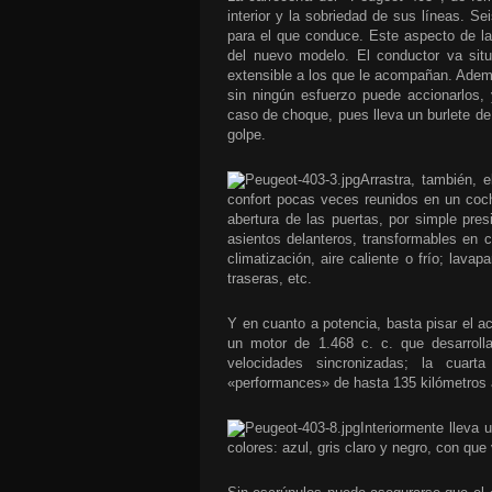
interior y la sobriedad de sus líneas. S
para el que conduce. Este aspecto de l
del nuevo modelo. El conductor va situ
extensible a los que le acompañan. Ademá
sin ningún esfuerzo puede accionarlos, 
caso de choque, pues lleva un burlete de
golpe.
Arrastra, también,
confort pocas veces reunidos en un coch
abertura de las puertas, por simple pres
asientos delanteros, transformables en
climatización, aire caliente o frío; lava
traseras, etc.
Y en cuanto a potencia, basta pisar el a
un motor de 1.468 c. c. que desarrol
velocidades sincronizadas; la cuart
«performances» de hasta 135 kilómetros 
Interiormente lleva 
colores: azul, gris claro y negro, con que 