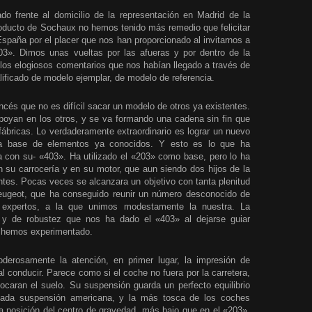
 frente al domicilio de la representación en Madrid de la
roducto de Sochaux no hemos tenido más remedio que felicitar
paña por el placer que nos han proporcionado al invitarnos a
3». Dimos unas vueltas por las afueras y por dentro de la
 los elogiosos comentarios que nos habían llegado a través de
alificado de modelo ejemplar, de modelo de referencia.
ncés que no es difícil sacar un modelo de otros ya existentes.
apoyan en los otros, y se va formando una cadena sin fin que
 fábricas. Lo verdaderamente extraordinario es lograr un nuevo
d a base de elementos ya conocidos. Y esto es lo que ha
a con su- «403». Ha utilizado el «203» como base, pero lo ha
n su carrocería y en su motor, que aun siendo dos hijos de la
es. Pocas veces se alcanzara un objetivo con tanta plenitud
eugeot, que ha conseguido reunir un número desconocido de
s expertos, a la que unimos modestamente la nuestra. La
 y de robustez que nos ha dado el «403» al dejarse guiar
 hemos experimentado.
derosamente la atención, en primer lugar, la impresión de
al conducir. Parece como si el coche no fuera por la carretera,
tocaran el suelo. Su suspensión guarda un perfecto equilibrio
lada suspensión americana, y la más tosca de los coches
 la posición del centro de gravedad, más bajo que en el «203»,