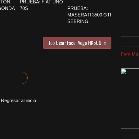
STON
PRUEBA: FIAT UNO
GONDA
70S
PRUEBA:
MASERATI 3500 GTI
SEBRING
Top Gear: Facel Vega HK500
Ford Mu
Regresar al inicio