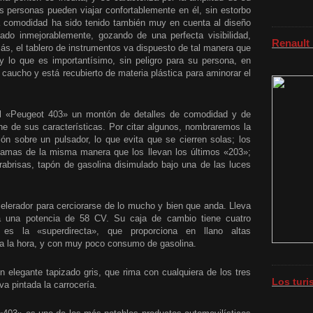
eis personas pueden viajar confortablemente en él, sin estorbo
a comodidad ha sido tenido también muy en cuenta al diseño
ado inmejorablemente, gozando de una perfecta visibilidad,
Renault
s, el tablero de instrumentos va dispuesto de tal manera que
y lo que es importantísimo, sin peligro para su persona, en
 caucho y está recubierto de materia plástica para aminorar el
 el «Peugeot 403» un montón de detalles de comodidad y de
e de sus características. Por citar algunos, nombraremos la
ión sobre un pulsador, lo que evita que se cierren solas; los
 camas de la misma manera que los llevan los últimos «203»;
parabrisas, tapón de gasolina disimulado bajo una de las luces
celerador para cerciorarse de lo mucho y bien que anda. Lleva
la una potencia de 58 CV. Su caja de cambio tiene cuatro
a es la «superdirecta», que proporciona en llano altas
a la hora, y con muy poco consumo de gasolina.
un elegante tapizado gris, que rima con cualquiera de los tres
Los tur
va pintada la carrocería.