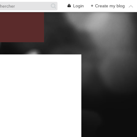
Login
+
Create my blog