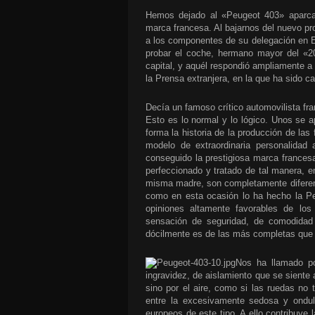
Hemos dejado al «Peugeot 403» aparcado
marca francesa. Al bajarnos del nuevo p
a los componentes de su delegación en Es
probar el coche, hermano mayor del «20
capital, y aquél respondió ampliamente a
la Prensa extranjera, en la que ha sido c
Decía un famoso crítico automovilista fra
Esto es lo normal y lo lógico. Unos se 
forma la historia de la producción de las
modelo de extraordinaria personalida
conseguido la prestigiosa marca frances
perfeccionado y tratado de tal manera, e
misma madre, son completamente diferent
como en esta ocasión lo ha hecho la P
opiniones altamente favorables de lo
sensación de seguridad, de comodidad
dócilmente es de las más completas que
Nos ha llamado po
ingravidez, de aislamiento que se siente 
sino por el aire, como si las ruedas no 
entre la excesivamente sedosa y ondu
europeos de este tipo. A ello contribuye