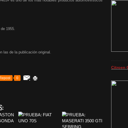
«403» es uno de los más notables productos automovilísticos
de 1955.
as de la publicación original.
Citroen 
Repost
0
S: