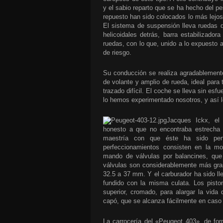
y el sabio reparto que se ha hecho del pe
repuesto han sido colocados lo más lejos 
El sistema de suspensión lleva ruedas d
helicoidales detrás, barra estabilizador
ruedas, con lo que, unido a lo expuesto
de riesgo.
Su conducción se realiza agradablemente.
de volante y amplio de rueda, ideal para
trazado difícil. El coche se lleva sin esf
lo hemos experimentado nosotros, y así 
Jacques Ickx, el 
honesto a que no encontraba estrecha r
maestría con que éste ha sido pe
perfeccionamientos consisten en la mod
mando de válvulas por balancines, que
válvulas son considerablemente más gra
32.5 a 37 mm. Y el carburador ha sido ll
fundido con la misma culata. Los pist
superior, cromado, para alargar la vida 
capó, que se alcanza fácilmente en caso 
La carrocería del «Peugeot 403», de for