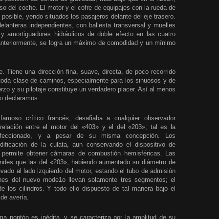
so del coche. El motor y el cofre de equipajes con la rueda de
posible, yendo situados los pasajeros delante del eje trasero.
elanteras independientes, con ballesta transversal y muelles
a y amortiguadores hidráulicos de doble efecto en las cuatro
 anteriormente, se logra un máximo de comodidad y un mínimo
 Tiene una dirección fina, suave, directa, de poco recorrido
 toda clase de caminos, especialmente para los sinuosos y de
uerzo y su pilotaje constituye un verdadero placer. Así al menos
lo declaramos.
famoso crítico francés, desafiaba a cualquier observador
elación entre el motor del «403» y el del «203»; tal es la
rfeccionado, y a pesar de su misma concepción. Los
ificación de la culata, aun conservando el dispositivo de
 permite obtener cámaras de combustión hemisféricas. Las
ndes que las del «203», habiendo aumentado su diámetro de
evado al lado izquierdo del motor, estando el tubo de admisión
ones del nuevo mode1o llevan solamente tres segmentos; el
de los cilindros. Y todo ello dispuesto de tal manera bajo el
de avería.
ma pontón es inédita, y se caracteriza por la amplitud de su