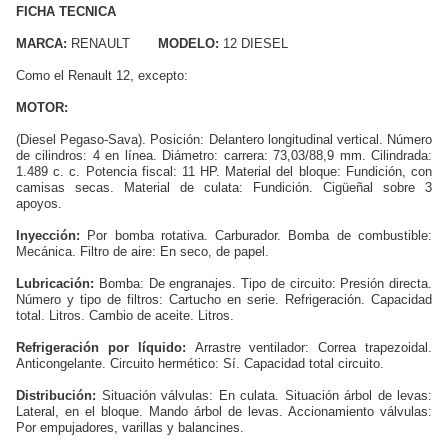
FICHA TECNICA
MARCA:
RENAULT
MODELO:
12 DIESEL
Como el Renault 12, excepto:
MOTOR:
(Diesel Pegaso-Sava). Posición: Delantero longitudinal vertical. Número
de cilindros: 4 en línea. Diámetro: carrera: 73,03/88,9 mm. Cilindrada:
1.489 c. c. Potencia fiscal: 11 HP. Material del bloque: Fundición, con
camisas secas. Material de culata: Fundición. Cigüeñal sobre 3
apoyos.
Inyección:
Por bomba rotativa. Carburador. Bomba de combustible:
Mecánica. Filtro de aire: En seco, de papel.
Lubricación:
Bomba: De engranajes. Tipo de circuito: Presión directa.
Número y tipo de filtros: Cartucho en serie. Refrigeración. Capacidad
total. Litros. Cambio de aceite. Litros.
Refrigeración por líquido:
Arrastre ventilador: Correa trapezoidal.
Anticongelante. Circuito hermético: Sí. Capacidad total circuito.
Distribución:
Situación válvulas: En culata. Situación árbol de levas:
Lateral, en el bloque. Mando árbol de levas. Accionamiento válvulas:
Por empujadores, varillas y balancines.