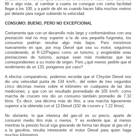
80 o algo más, al cambiar a cuarta se consigue con cierta facilidad
llegar a los 100, y a partir de ahí es cuando hacen falta muchos metros
por delante para seguir subiendo la velocidad.
CONSUMO: BUENO, PERO NO EXCEPCIONAL
Ciertamente que con un desarrollo más largo y conformándose con una
prestación real no muy superior a la de una pequeña furgoneta, los
consumos podrían resultar algo más bajos. Pero insistimos
nuevamente en que, por muy Diesel que sea su motor, seguimos
considerando, al
R-12/Pegaso
como un turismo, y exigiéndole unas
prestaciones de turismo, aunque sean más modestas que las
correspondientes a su motor de origen. Pero ¿qué menos pedirle que el
rendimiento de un 133, pongamos por caso?
A efectos comparativos, podemos recordar que el Chrysler Diesel nos
dio una velocidad punta de 134 km/h., del orden de tres segundos
cinco décimas menos sobre el kilómetro en cualquiera de las dos
mediciones, y que con un resultado promediado de 105 km/h. como
marcha de crucero nos dio un consumo también promedio de 7,32
litros. Es decir, una décima más de litro, a una marcha ligeramente
superior a la obtenida con el
12-Diesel
(102 de crucero y 7,22 litros).
No obstante, lo que interesa del gas-oil es su precio, aparte de
consumir medio litro más o menos. Y es evidente que, al menos
mientras la presión fiscal siga gravando de forma tan dispar al gas-oil y
a la gasolina, resulta interesante el motor Diesel para quien haga
muchos kilómetros.