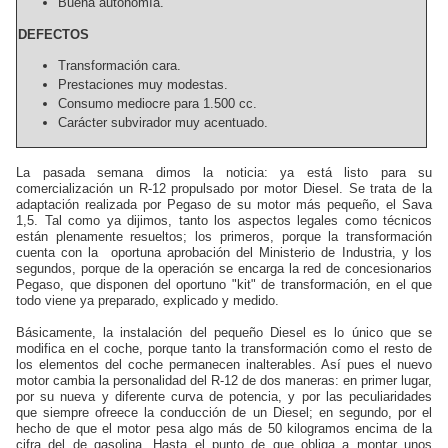
Buena autonomía.
DEFECTOS
Transformación cara.
Prestaciones muy modestas.
Consumo mediocre para 1.500 cc.
Carácter subvirador muy acentuado.
La pasada semana dimos la noticia: ya está listo para su
comercialización un
R-12
propulsado por motor
Diesel
. Se trata de la
adaptación realizada por Pegaso de su motor más pequeño, el Sava
1,5. Tal como ya dijimos, tanto los aspectos legales como técnicos
están plenamente resueltos; los primeros, porque la transformación
cuenta con la
oportuna aprobación del Ministerio de Industria, y los
segundos, porque de la operación se encarga la red de concesionarios
Pegaso, que disponen del oportuno "kit" de transformación, en el que
todo viene ya preparado, explicado y medido.
Básicamente, la instalación del pequeño Diesel es lo único que se
modifica en el coche, porque tanto la transformación como el resto de
los elementos del coche permanecen inalterables. Así pues el nuevo
motor cambia la personalidad del
R-12
de dos maneras: en primer lugar,
por su nueva y diferente curva de potencia, y por las peculiaridades
que siempre ofreece la conducción de un Diesel; en segundo, por el
hecho de que el motor pesa algo más de 50 kilogramos encima de la
cifra del de gasolina. Hasta el punto de que obliga a montar unos