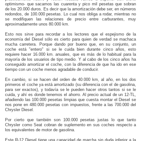
optimismo- que sacamos las cuarenta y pico mil pesetas que sobran
de los 20.000 duros. Es decir que la amortización debe ser, en números
redondos, de 100.000 pesetas. Lo cual nos obliga a rodar, mientras no
se modifiquen las relaciones de precio entre carburantes, muy
aproximadamente unos 80.000 km.
Esto nos sirve para recordar a los lectores que el espejismo de la
economía del Diesel sólo es cierto para quien de verdad se machaca
mucha carretera. Porque dando por bueno que, en su conjunto, un
coche está "entero" si se le cuida bien durante cinco años, esto
requiere hacer 16.000 km. anuales, que es más de lo habitual para la
mayoría de los usuarios de tipo medio. Y al cabo de los cinco años ha
conseguido amortizar el coche, con la diferencia de que ha ido en ese
tiempo con un coche menos agradable de conducir.
En cambio, si se hacen del orden de 40.000 km, al año, en los dos
primeros el coche ya está amortizado (su diferencia con el de gasolina,
para ser exactos), y todavía se le pueden hacer otros tantos si se le
cuida, y ahí es donde tenemos el ahorro. Al precio actual de un
12-TL
,
añadiendo las 100.000 pesetas limpias que cuesta montar el Diesel se
nos pone en 480.000 pesetas con impuestos, frente a las 700.000 del
Chrysler Diesel.
Por cierto que también son 100.000 pesetas justas lo que tanto
Chrysler como Seat cobran de suplemento en sus coches respecto a
los equivalentes de motor de gasolina.
Este
R-12 Diesel
tiene una capacidad de marcha sin duda inferior a la