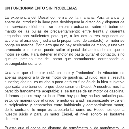
UN FUNCIONAMIENTO SIN PROBLEMAS
La experiencia del Diesel comienza por la mañana. Para arrancar, y
aparte de introducir la llave para desbloquear la dirección y disponer de
los servicios eléctricos, se comienza actuando sobre el botón de
mando de las bujías de precalentamiento: entre treinta y cuarenta
segundos son suficientes para que, a los dos o tres segundos de
accionar el arranque (mediante la propia llave. de contacto), el motor se
ponga en marcha. Por cierto que no hay acelerador de mano, y una vez
arrancado el motor se puede soltar el pedal del acelerador sin que el
motor se cale. Para detener el motor no basta quitar el contacto, sino
que es preciso tirar del pomo que normalmente corresponde al
estrangulador de, aire.
Una vez que el motor está caliente y "redondea", la vibración es
apenas superior a la de un motor de gasolina. El ruido, eso sí, resulta
superior; decir si es mucho o poco está en función de la idea subjetiva
que cada uno tiene de lo que debe sonar un Diesel. A nosotros nos ha
parecido francamente aceptable; si se tratase de un motor de gasolina,
diríamos que es muy ruidoso. Pero hoy por hoy no hay solución para
esto, de manera que el único remedio es añadir insonorizante extra en
el salpicadero y separación entre habitáculo y compartimiento motor;
de lo contrario, lo mejor es aceptarlo tal como es. Repetimos que, a
nuestro juicio y para un motor Diesel, el nivel sonoro es bastante
discreto.
Puesto que el coche no dispone de termómetro ni de manómetro, lo