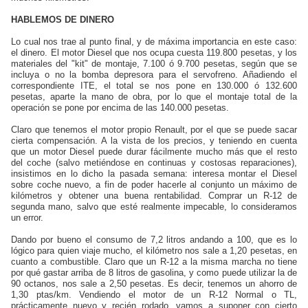
HABLEMOS DE DINERO
Lo cual nos trae al punto final, y de máxima importancia en este caso:
el dinero. El motor Diesel que nos ocupa cuesta 119.800 pesetas, y los
materiales del "kit" de montaje, 7.100 ó 9.700 pesetas, según que se
incluya o no la bomba depresora para el servofreno. Añadiendo el
correspondiente ITE, el total se nos pone en 130.000 ó 132.600
pesetas, aparte la mano de obra, por lo que el montaje total de la
operación se pone por encima de las 140.000 pesetas.
Claro que tenemos el motor propio Renault, por el que se puede sacar
cierta compensación. A la vista de los precios, y teniendo en cuenta
que un motor Diesel puede durar fácilmente mucho más que el resto
del coche (salvo metiéndose en continuas y costosas reparaciones),
insistimos en lo dicho la pasada semana: interesa montar el Diesel
sobre coche nuevo, a fin de poder hacerle al conjunto un máximo de
kilómetros y obtener una buena rentabilidad. Comprar un
R-12
de
segunda mano, salvo que esté realmente impecable, lo consideramos
un error.
Dando por bueno el consumo de 7,2 litros andando a 100, que es lo
lógico para quien viaje mucho, el kilómetro nos sale a 1,20 pesetas, en
cuanto a combustible. Claro que un
R-12
a la misma marcha no tiene
por qué gastar arriba de 8 litros de gasolina, y como puede utilizar la de
90 octanos, nos sale a 2,50 pesetas. Es decir, tenemos un ahorro de
1,30 ptas/km. Vendiendo el motor de un
R-12 Normal
o
TL
,
prácticamente nuevo y recién rodado, vamos a suponer con cierto