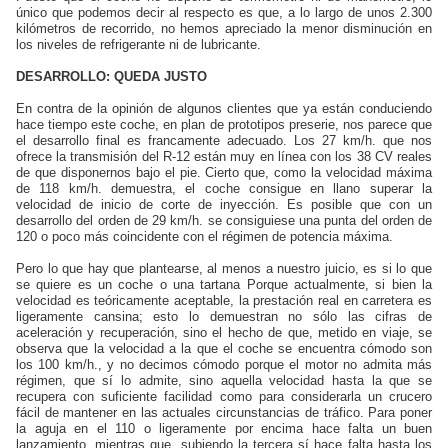
único que podemos decir al respecto es que, a lo largo de unos 2.300
kilómetros de recorrido, no hemos apreciado la menor disminución en
los niveles de refrigerante ni de lubricante.
DESARROLLO: QUEDA JUSTO
En contra de la opinión de algunos clientes que ya están conduciendo
hace tiempo este coche, en plan de prototipos preserie, nos parece que
el desarrollo final es francamente adecuado. Los 27 km/h. que nos
ofrece la transmisión del
R-12
están muy en línea con los 38 CV reales
de que disponernos bajo el pie. Cierto que, como la velocidad máxima
de 118 km/h. demuestra, el coche consigue en llano superar la
velocidad de inicio de corte de inyección. Es posible que con un
desarrollo del orden de 29 km/h. se consiguiese una punta del orden de
120 o poco más coincidente con el régimen de potencia máxima.
Pero lo que hay que plantearse, al menos a nuestro juicio, es si lo que
se quiere es un coche o una tartana Porque actualmente, si bien la
velocidad es teóricamente aceptable, la prestación real en carretera es
ligeramente cansina; esto lo demuestran no sólo las cifras de
aceleración y recuperación, sino el hecho de que, metido en viaje, se
observa que la velocidad a la que el coche se encuentra cómodo son
los 100 km/h., y no decimos cómodo porque el motor no admita más
régimen, que sí lo admite, sino aquella velocidad hasta la que se
recupera con suficiente facilidad como para considerarla un crucero
fácil de mantener en las actuales circunstancias de tráfico. Para poner
la aguja en el 110 o ligeramente por encima hace falta un buen
lanzamiento, mientras que, subiendo la tercera sí hace falta hasta los