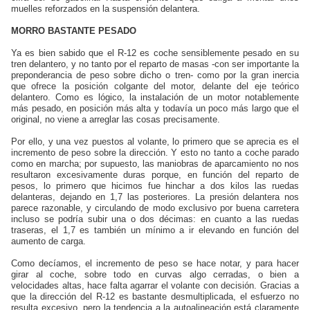
muelles reforzados en la suspensión delantera.
MORRO BASTANTE PESADO
Ya es bien sabido que el
R-12
es coche sensiblemente pesado en su
tren delantero, y no tanto por el reparto de masas -con ser importante la
preponderancia de peso sobre dicho o tren- como por la gran inercia
que ofrece la posición colgante del motor, delante del eje teórico
delantero. Como es lógico, la instalación de un motor notablemente
más pesado, en posición más alta y todavía un poco más largo que el
original, no viene a arreglar las cosas precisamente.
Por ello, y una vez puestos al volante, lo primero que se aprecia es el
incremento de peso sobre la dirección. Y esto no tanto a coche parado
como en marcha; por supuesto, las maniobras de aparcamiento no nos
resultaron excesivamente duras porque, en función del reparto de
pesos, lo primero que hicimos fue hinchar a dos kilos las ruedas
delanteras, dejando en 1,7 las posteriores. La presión delantera nos
parece razonable, y circulando de modo exclusivo por buena carretera
incluso se podría subir una o dos décimas: en cuanto a las ruedas
traseras, el 1,7 es también un mínimo a ir elevando en función del
aumento de carga.
Como decíamos, el incremento de peso se hace notar, y para hacer
girar al coche, sobre todo en curvas algo cerradas, o bien a
velocidades altas, hace falta agarrar el volante con decisión. Gracias a
que la dirección del
R-12
es bastante desmultiplicada, el esfuerzo no
resulta excesivo, pero la tendencia a la autoalineación está claramente