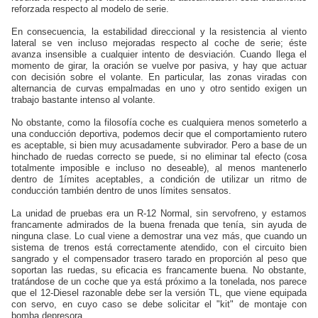
reforzada respecto al modelo de serie.
En consecuencia, la estabilidad direccional y la resistencia al viento
lateral se ven incluso mejoradas respecto al coche de serie; éste
avanza insensible a cualquier intento de desviación. Cuando llega el
momento de girar, la oración se vuelve por pasiva, y hay que actuar
con decisión sobre el volante. En particular, las zonas viradas con
alternancia de curvas empalmadas en uno y otro sentido exigen un
trabajo bastante intenso al volante.
No obstante, como la filosofía coche es cualquiera menos someterlo a
una conducción deportiva, podemos decir que el comportamiento rutero
es aceptable, si bien muy acusadamente subvirador. Pero a base de un
hinchado de ruedas correcto se puede, si no eliminar tal efecto (cosa
totalmente imposible e incluso no deseable), al menos mantenerlo
dentro de 1ímites aceptables, a condición de utilizar un ritmo de
conducción también dentro de unos límites sensatos.
La unidad de pruebas era un
R-12 Normal
, sin servofreno, y estamos
francamente admirados de la buena frenada que tenía, sin ayuda de
ninguna clase. Lo cual viene a demostrar una vez más, que cuando un
sistema de trenos está correctamente atendido, con el circuito bien
sangrado y el compensador trasero tarado en proporción al peso que
soportan las ruedas, su eficacia es francamente buena. No obstante,
tratándose de un coche que ya está próximo a la tonelada, nos parece
que el 12-Diesel razonable debe ser la versión TL, que viene equipada
con servo, en cuyo caso se debe solicitar el "kit" de montaje con
bomba depresora.