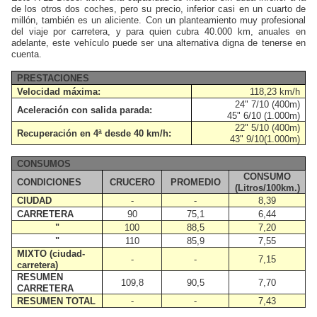
de los otros dos coches, pero su precio, inferior casi en un cuarto de
millón, también es un aliciente. Con un planteamiento muy profesional
del viaje por carretera, y para quien cubra 40.000 km, anuales en
adelante, este vehículo puede ser una alternativa digna de tenerse en
cuenta.
PRESTACIONES
Velocidad máxima:
118,23 km/h
24" 7/10 (400m)
Aceleración con salida parada:
45" 6/10 (1.000m)
22" 5/10 (400m)
Recuperación en 4ª desde 40 km/h:
43" 9/10(1.000m)
CONSUMOS
CONSUMO
CONDICIONES
CRUCERO
PROMEDIO
(Litros/100km.)
CIUDAD
-
-
8,39
CARRETERA
90
75,1
6,44
"
100
88,5
7,20
"
110
85,9
7,55
MIXTO (ciudad-
-
-
7,15
carretera)
RESUMEN
109,8
90,5
7,70
CARRETERA
RESUMEN TOTAL
-
-
7,43