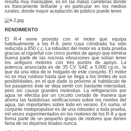
resulta muy manejable, es en las malas carreteras donde
es francamente brillante y en particular en los medios
rurales, donde mayor aceptación de público puede tener.
RENDIMIENTO
El R-4 viene provisto con el motor que equipa
habitualmente a los R-8, pero cuya cilindrada ha sido
reducida a 850 c.c. La robustez del motor es a toda prueba
gracias al cigüeñal con cinco puntos de apoyo que elimina
buena parte de las nocivas vibraciones que solían tener
los antiguos motores con tres puntos de apoyo. La
potencia anunciada es de 35 CV SAE a 5.000 r.p.m., lo
que da una idea de lo holgado de este conjunto. El motor
no es muy ruidoso hasta que se llega a los límites de sus
posibilidades, en el que dado lo próximo al habitáculo de
los pasajeros éste se deja sentir con bastante intensidad,
pero sin causar grandes molestias. La refrigeración por
agua se efectúa por un circuito cerrado de manera que
ahorra las fastidiosas verificaciones sobre los niveles del
agua, tan importantes sobre todo en verano. En suma, el
conjunto motopropulsor es de una robustez a toda prueba,
mil veces experimentados en los motores de los R-8 y que
forma parte de un pequeño grupo de motores que tienen
fama de no dejarnos tirados nunca.