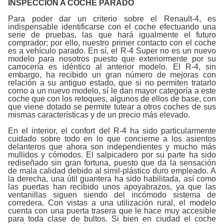
INSPECCIÓN A COCHE PARADO
Para poder dar un criterio sobre el Renault-4, es
indispensable identificarse con el coche efectuando una
serie de pruebas, las que hará igualmente el futuro
comprador; por ello, nuestro primer contacto con el coche
es a vehículo parado. En sí, el R-4 Super no es un nuevo
modelo para nosotros puesto que exteriormente por su
carrocería es idéntico al anterior modelo. El R-4, sin
embargo, ha recibido un gran número de mejoras con
relación a su antiguo estado, que si no permiten tratarlo
corno a un nuevo modelo, sí le dan mayor categoría a este
coche que con los retoques, algunos de ellos de base, con
que viene dotado se permite tutear a otros coches de sus
mismas características y de un precio más elevado.
En el interior, el confort del R-4 ha sido particularmente
cuidado sobre todo en lo que concierne a los asientos
delanteros que ahora son independientes y mucho más
mullidos y cómodos. El salpicadero por su parte ha sido
rediseñado sin gran fortuna, puesto que da la sensación
de mala calidad debido al simil-plástico duro empleado. A
la derecha, una útil guantera ha sido habilitada, así como
las puertas han recibido unos apoyabrazos, ya que las
ventanillas siguen siendo del incómodo sistema de
corredera. Con vistas a una utilización rural, el modelo
cuenta con una puerta trasera que le hace muy accesible
para toda clase de bultos. Si bien en ciudad el coche