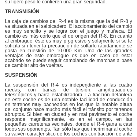
su ligero peso le confieren una gran seguridad.
TRANSMISIÓN
La caja de cambios del R-4 es la misma que la del R-8 y
va situada en el salpicadero. El accionamiento del cambio
es muy sencillo y se logra con el juego y muñeca. El
cambio es más corto que el de origen del R-8. En cuanto
al embrague, éste es muy progresivo y solamente si se le
solicita sin tener la precaución de soltarlo rápidamente se
gasta en cuestión de 10.000 Km. Una de las grandes
ventajas de este embrague es que en caso de estar
acabado se puede seguir cambiando de marchas a base
de cambiar alto de vueltas.
SUSPENSIÓN
La suspensión del R-4 es independiente a las cuatro
ruedas, con barras de torsión, amortiguadores
telescópicos y barra estabilizadora. La tracción delantera
de este coche es de una notable facilidad de conducción
en terrenos muy bacheados en los que la notable altura
del conjunto hace mucho más fácil el tránsito por terrenos
abruptos. Si bien en ciudad y en mal pavimento el coche
responde magníficamente, es en el campo, en las
pequeñas carreteras vecinales, donde el R-4 gana a casi
todos sus oponentes. Tan sólo hay que incriminar al coche
su vaivén característico de los coches con tracción delante