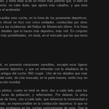
ones, y entre ellas la de un motor más potente que, si bien se
erior, no cabe duda, que aporta más caballos, y que ésta
r el acelerador.
asillar este coche, en la línea de los puramente deportivos,
n oficial se hizo con cinco unidades, conducidas por otros
ca las incidencias del Rallye de Montecarlo último. A la línea
detalles que lo hacen más deportivo, más viril. En conjunto
 más posibilidades, sin duda, en el mercado que las que tenía
pé
, no presenta variaciones sensibles, excepto esos ligeros
arácter deportivo, y que se refrendan con la añadidura de la
o antiguo del coche -850 coupé-. Uno de los detalles que más
del corte, de cola truncada, en la parte trasera, estilo muy en
ucción mundial.
 pilotos, cuatro en total es decir, dos a cada lado, para las
luces de población, y reflectantes. Por delante, la única
 par de faros, uno a cada lado, que refuerzan la luminosidad a
bido, es imprescindible en la conducción deportiva; lo que no
eba prodigarse en los coches estrictamente de serie. Que la