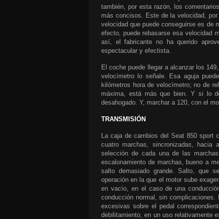
también, por esta razón, los comentario
más concisos. Este de la velocidad, por 
velocidad que puede conseguirse es de m
efecto, puede rebasarse esa velocidad 
así, el fabricante no ha querido aprov
espectacular y efectista.
El coche puede llegar a alcanzar los 149
velocímetro lo señale. Esa aguja pued
kilómetros hora de velocímetro; no de re
máxima, está más que bien. Y si lo d
desahogado. Y, marchar a 120, con el mot
TRANSMISIÓN
La caja de cambios del
Seat 850 sport 
cuatro marchas, sincronizadas, hacia a
selección de cada una de las marchas
escalonamiento de marchas, bueno a medi
salto demasiado grande. Salto, que se 
operación en la que el motor sube exage
en vacío, en el caso de una conducción
conducción normal, sin complicaciones.
excesivas sobre el pedal correspondien
debilitamiento, en un uso relativamente e