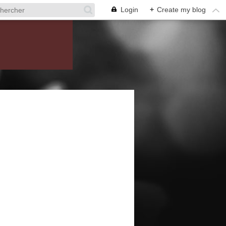
Login
+
Create my blog