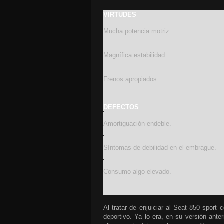
VIRTUDES
Mucha potencia motriz.
Magnífica estabilidad.
Frenos apropiados.
DEFECTOS
Amortiguación endeble.
Síntomas de debilidad en el embrague.
Consumo algo elevado.
Al tratar de enjuiciar al
Seat 850 sport 
deportivo. Ya lo era, en su versión ante