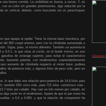
de una buena comida. La visibilidad es buena, a secas. Y, en
. con un cofre sin grandes pretensiones, algo reducido por la
uada en vertical, delante, como buscando ser un parachoques
mo que equipa al spider. Tiene la misma base mecánica, por
 el del 850 coupé anterior, pero con la cilindrada aumentada a
pistón. Sigue, pues, el mismo diámetro. También se aumenta la
3 a 9,5:1, lo que sitúa al coche, en el borde mismo, en ese
asolina de octanaje superior, para evitar el característico
Citroen 
te, bastante potente, con rendimientos sorprendentemente
caso aumento de cilindrada respecto al motor base, pudiera
allos de potencia más, y algunos kilos de peso más, pero en
allos.
os, lo que daba una relación peso-potencia de 14,6 kilos para
V, también DIN cinco más, para 715 kilos -veinticinco más-,
13,7 kilos por caballo. Hay casi un kilo menos por caballo, en
e deja sentir en el rendimiento. Aparte de que el par motor ha
ueltas, a 6,6 a 4.000; y que la relación de compresión ha