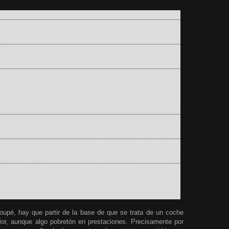
coupé
, hay que partir de la base de que se trata de un coche
rior, aunque algo pobretón en prestaciones. Precisamente por