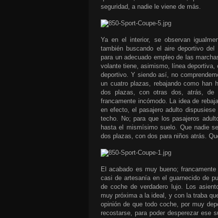
seguridad, a nadie le viene de más.
Ya en el interior, se observan igualmen
también buscando el aire deportivo del 
para un adecuado empleo de las marchas 
volante tiene, asimismo, línea deportiva,
deportivo. Y siendo así, no comprendem
un cuatro plazas, rebajando como han h
dos plazas, con otras dos, atrás, de
francamente incómodo. La idea de rebajar
en efecto, el pasajero adulto dispusiese
techo. No; para que los pasajeros adult
hasta el mismísimo suelo. Que nadie se
dos plazas, con dos para niños atrás. Q
El acabado es muy bueno; francamente b
casi de artesanía en el guarnecido de pu
de coche de verdadero lujo. Los asien
muy próxima a la ideal, y con la traba q
opinión de que todo coche, por muy depor
recostarse, para poder desperezar ese 