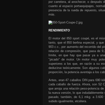
por carretera, al anochecer, o después 
cuanto al espacio portaequipajes, normal
presencia de la rueda de repuesto, sit
más.
RENDIMIENTO
El motor del
850 sport coupé
, es el mis
tanto, que el 850 berlina especial, y que
903 c.c., por aumento del recorrido del 
relación de compresión, que pasa de 9,
límite, en que hay que pasar ya a una g
"picado" de motor. Un motor muy poten
superiores a los que, en razón a su es
deducirse teóricamente. Son algunos cab
proporción, la potencia aventaja a los cab
Antes, eran 47 caballos DIN para 690 kil
cada caballo de fuerza. Ahora, son 52 C
que arroja una relación peso-potencia de 
la nueva versión, lo que indudablemente s
pasado, también, de 6,1 mkg. a 3.600 v
subido igualmente, etcétera.