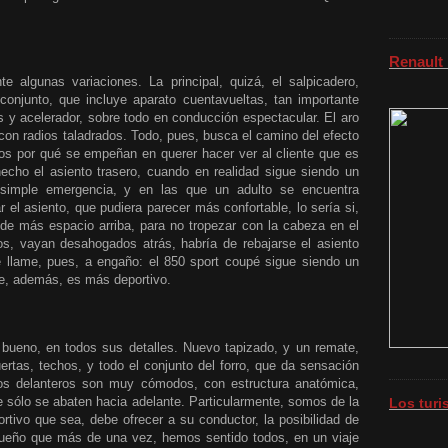
Renault
te algunas variaciones. La principal, quizá, el salpicadero,
conjunto, que incluye aparato cuentavueltas, tan importante
y acelerador, sobre todo en conducción espectacular. El aro
 con radios taladrados. Todo, pues, busca el camino del efecto
os por qué se empeñan en querer hacer ver al cliente que es
echo el asiento trasero, cuando en realidad sigue siendo un
 simple emergencia, y en las que un adulto se encuentra
 el asiento, que pudiera parecer más confortable, lo sería si,
 de más espacio arriba, para no tropezar con la cabeza en el
os, vayan desahogados atrás, habría de rebajarse el asiento
 llame, pues, a engaño: el
850 sport coupé
sigue siendo un
ue, además, es más deportivo.
ueno, en todos sus detalles. Nuevo tapizado, y un remate,
ertas, techos, y todo el conjunto del forro, que da sensación
tos delanteros son muy cómodos, con estructura anatómica,
ue sólo se abaten hacia adelante. Particularmente, somos de la
Los tur
tivo que sea, debe ofrecer a su conductor, la posibilidad de
sueño que más de una vez, hemos sentido todos, en un viaje