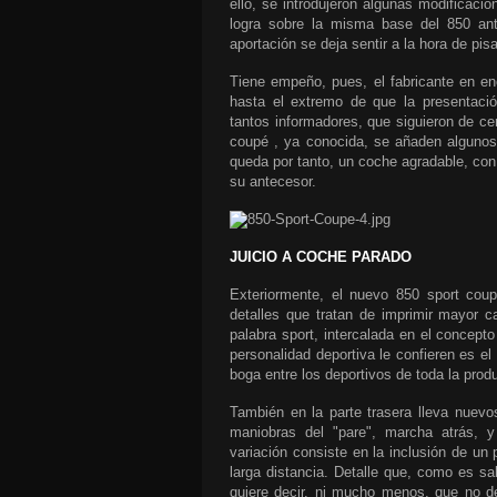
ello, se introdujeron algunas modificaci
logra sobre la misma base del 850 ant
aportación se deja sentir a la hora de pisa
Tiene empeño, pues, el fabricante en enc
hasta el extremo de que la presentació
tantos informadores, que siguieron de cer
coupé , ya conocida, se añaden algunos 
queda por tanto, un coche agradable, con
su antecesor.
JUICIO A COCHE PARADO
Exteriormente, el nuevo
850 sport cou
detalles que tratan de imprimir mayor c
palabra sport, intercalada en el concept
personalidad deportiva le confieren es el 
boga entre los deportivos de toda la prod
También en la parte trasera lleva nuevos
maniobras del "pare", marcha atrás, y 
variación consiste en la inclusión de un
larga distancia. Detalle que, como es sa
quiere decir, ni mucho menos, que no d