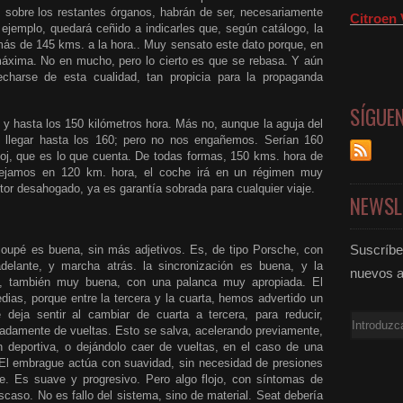
s sobre los restantes órganos, habrán de ser, necesariamente
Citroen 
ejemplo, quedará ceñido a indicarles que, según catálogo, la
ás de 145 kms. a la hora.. Muy sensato este dato porque, en
máxima. No en mucho, pero lo cierto es que se rebasa. Y aún
echarse de esta cualidad, tan propicia para la propaganda
SÍGUE
, y hasta los 150 kilómetros hora. Más no, aunque la aguja del
e llegar hasta los 160; pero no nos engañemos. Serían 160
loj, que es lo que cuenta. De todas formas, 150 kms. hora de
ejamos en 120 km. hora, el coche irá en un régimen muy
or desahogado, ya es garantía sobrada para cualquier viaje.
NEWSL
Suscríbet
coupé
es buena, sin más adjetivos. Es, de tipo Porsche, con
delante, y marcha atrás. la sincronización es buena, y la
nuevos a
, también muy buena, con una palanca muy apropiada. El
as, porque entre la tercera y la cuarta, hemos advertido un
deja sentir al cambiar de cuarta a tercera, para reducir,
Email
radamente de vueltas. Esto se salva, acelerando previamente,
 deportiva, o dejándolo caer de vueltas, en el caso de una
 El embrague actúa con suavidad, sin necesidad de presiones
te. Es suave y progresivo. Pero algo flojo, con síntomas de
scaso. No es fallo del sistema, sino de material. Seat debería