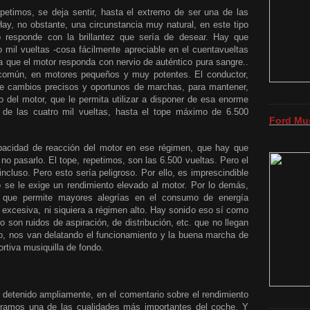
petimos, se deja sentir, hasta el extremo de ser una de las
y, no obstante, una circunstancia muy natural, en este tipo
 responde con la brillantez que sería de desear. Hay que
ro mil vueltas -cosa fácilmente apreciable en el cuentavueltas
ra que el motor responda con nervio de auténtico pura sangre..
 común, en motores pequeños y muy potentes. El conductor,
e cambios precisos y oportunos de marchas, para mantener,
 del motor, que le permita utilizar a disponer de esa enorme
 de las cuatro mil vueltas, hasta el tope máximo de 6.500
Ford Mu
 capacidad de reacción del motor en ese régimen, que hay que
a no pasarlo. El tope, repetimos, son las 6.500 vueltas. Pero el
incluso. Pero esto sería peligroso. Por ello, es imprescindible
o se le exige un rendimiento elevado al motor. Por lo demás,
lo que permite mayores alegrías en el consumo de energía
s excesiva, ni siquiera a régimen alto. Hay sonido eso sí como
o son ruidos de aspiración, de distribución, etc. que no llegan
rio, nos van delatando el funcionamiento y la buena marcha de
tiva musiquilla de fondo.
 detenido ampliamente, en el comentario sobre el rendimiento
eramos una de las cualidades más importantes del coche. Y