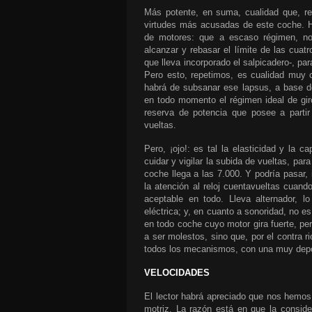
Más potente, en suma, cualidad que, re
virtudes más acusadas de este coche. Ha
de motores: que a escaso régimen, no
alcanzar y rebasar el límite de las cuat
que lleva incorporado el salpicadero-, pa
Pero esto, repetimos, es cualidad muy
habrá de subsanar ese lapsus, a base d
en todo momento el régimen ideal de giro
reserva de potencia que posee a partir
vueltas.
Pero, ¡ojo!: es tal la elasticidad y la
cuidar y vigilar la subida de vueltas, par
coche llega a las 7.000. Y podría pasar, 
la atención al reloj cuentavueltas cuand
aceptable en todo. Lleva alternador, 
eléctrica; y, en cuanto a sonoridad, no e
en todo coche cuyo motor gira fuerte, per
a ser molestos, sino que, por el contra 
todos los mecanismos, con una muy depor
VELOCIDADES
El lector habrá apreciado que nos hemos
motriz. La razón está en que la consid