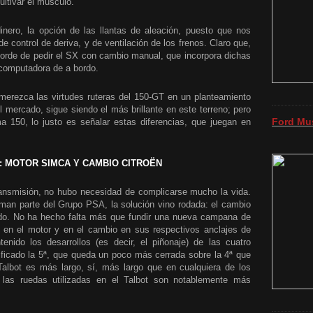
ultivar el músculo.
ero, la opción de las llantas de aleación, puesto que nos
 control de deriva, y de ventilación de los frenos. Claro que,
orde de pedir el SX con cambio manual, que incorpora dichas
computadora de a bordo.
erezca las virtudes ruteras del 150-GT en un planteamiento
el mercado, sigue siendo el más brillante en este terreno; pero
Ford Mu
a 150, lo justo es señalar estas diferencias, que juegan en
: MOTOR SIMCA Y CAMBIO CITROËN
ransmisión, no hubo necesidad de complicarse mucho la vida.
an parte del Grupo PSA, la solución vino rodada: el cambio
do. No ha hecho falta más que fundir una nueva campana de
en el motor y en el cambio en sus respectivos anclajes de
enido los desarrollos (es decir, el piñonaje) de las cuatro
ficado la 5ª, que queda un poco más cerrada sobre la 4ª que
 Talbot es más largo, sí, más largo que en cualquiera de los
 las ruedas utilizadas en el Talbot son notablemente más