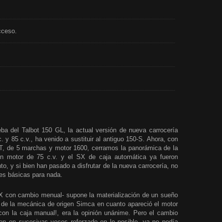
acceso.
a del Talbot 150 GL, la actual versión de nueva carrocería
. y 85 c.v., ha venido a sustituir al antiguo 150-S. Ahora, con
, de 5 marchas y motor 1600, cerramos la panorámica de la
n motor de 75 c.v. y el SX de caja automática ya fueron
, y si bien han pasado a disfrutar de la nueva carrocería, no
es básicas para nada.
 con cambio menual- supone la materialización de un sueño
s de la mecánica de origen Simca en cuanto apareció el motor
 con la caja manual!, era la opinión unánime. Pero el cambio
bien en sucesivas veces reforzado en lo posible, ya no podía