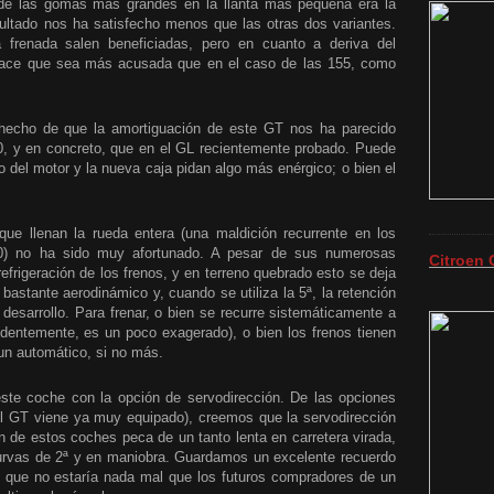
 de las gomas más grandes en la llanta más pequeña era la
ultado nos ha satisfecho menos que las otras dos variantes.
 frenada salen beneficiadas, pero en cuanto a deriva del
 hace que sea más acusada que en el caso de las 155, como
el hecho de que la amortiguación de este GT nos ha parecido
0, y en concreto, que en el GL recientemente probado. Puede
 del motor y la nueva caja pidan algo más enérgico; o bien el
que llenan la rueda entera (una maldición recurrente en los
0) no ha sido muy afortunado. A pesar de sus numerosas
Citroen 
 refrigeración de los frenos, y en terreno quebrado esto se deja
bastante aerodinámico y, cuando se utiliza la 5ª, la retención
 desarrollo. Para frenar, o bien se recurre sistemáticamente a
identemente, es un poco exagerado), o bien los frenos tienen
un automático, si no más.
este coche con la opción de servodirección. De las opciones
l GT viene ya muy equipado), creemos que la servodirección
ón de estos coches peca de un tanto lenta en carretera virada,
curvas de 2ª y en maniobra. Guardamos un excelente recuerdo
 que no estaría nada mal que los futuros compradores de un