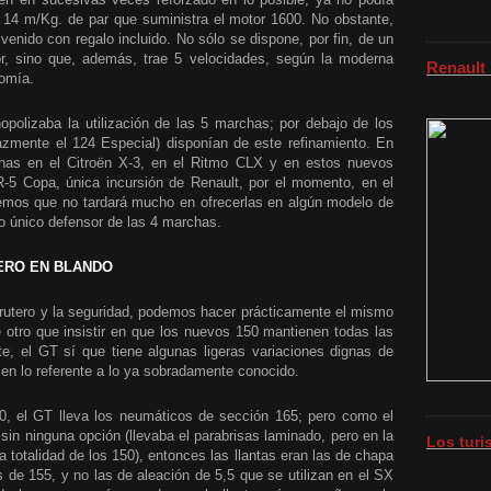
i 14 m/Kg. de par que suministra el motor 1600. No obstante,
venido con regalo incluido. No sólo se dispone, por fin, de un
, sino que, además, trae 5 velocidades, según la moderna
Renault
nomía.
polizaba la utilización de las 5 marchas; por debajo de los
azmente el 124 Especial) disponían de este refinamiento. En
as en el Citroën X-3, en el Ritmo CLX y en estos nuevos
o R-5 Copa, única incursión de Renault, por el momento, en el
mos que no tardará mucho en ofrecerlas en algún modelo de
o único defensor de las 4 marchas.
ERO EN BLANDO
 rutero y la seguridad, podemos hacer prácticamente el mismo
 otro que insistir en que los nuevos 150 mantienen todas las
e, el GT sí que tiene algunas ligeras variaciones dignas de
en lo referente a lo ya sobradamente conocido.
600, el GT lleva los neumáticos de sección 165; pero como el
n ninguna opción (llevaba el parabrisas laminado, pero en la
Los tur
 totalidad de los 150), entonces las llantas eran las de chapa
de 155, y no las de aleación de 5,5 que se utilizan en el SX