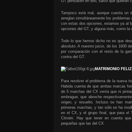
GT pensasen en ello, salvo que quieran c
Tampoco está mal, aunque cuesta un din
arreglan simultáneamente los problemas de
con estas dos opciones, estamos ya al b
opciones del GT, y alguna más, como la 
Todo lo que hemos dicho no es que desm
absoluto. A nuestro juicio, de los 1600 d
por comparación con el resto de la gam
contra del GT.
MATRIMONIO FELIZ
Para resolver el problema de la nueva t
Habida cuenta de que ambas marcas form
de 5 marchas del CX venía que ni pinta
embrague, que abroche respectivamente 
origen, y resuelto. Incluso se han mant
primeras marchas, y tan sólo se ha modi
en el CX, y el grupo final, que para el
Citroën. Hay que tener en cuenta que
pequeñas que las del CX.