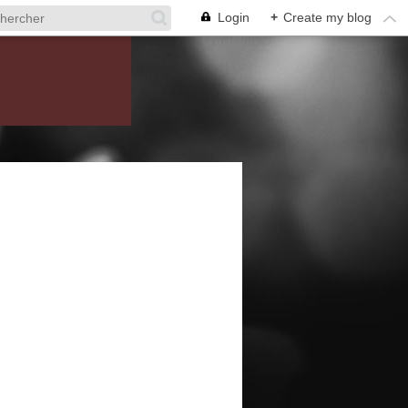
Login
+
Create my blog