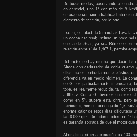
De todos modos, observando el cuadro d
en especial, una 1ª con más de 8 Km/h 
embrague con cierta habilidad intención d
elemento de fricción, por la otra.
Eso sí, el Talbot de 5 marchas lleva la c
un coche nacional; incluso un poco más
que la del Seat, ya sea Ritmo o con mot
relación entre sí de 1,467:1, permite emp
Del motor no hay mucho que decir. Es el
Simca con carburador de doble cuerpo 
ellos, no es particularmente elástico e
diferencia ya en medio régimen. La comp
de GL es particularmente interesante; l
tope, es realmente reducida, tal como re
a 88 c.v. Con el GL tuvimos una velocid
como en 5ª, supera esta cifra, pero n
fabricante, hemos conseguido 1,5 Km/h
enorme calor de estos días dificultaba u
las 6.000 rpm. De todos modos, en 4ª hem
es garantía sobrada de que el motor que 
Ahora bien, si en aceleración los 400 me