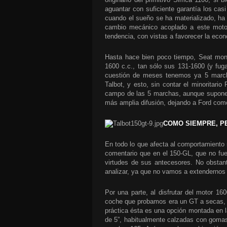
aguantar con suficiente garantía los cas
cuando el sueño se ha materializado, ha 
cambio mecánico acoplado a este motor
tendencia, con vistas a favorecer la eco
Hasta hace bien poco tiempo, Seat mono
1600 c.c., tan sólo sus 131-1600 (y fug
cuestión de meses tenemos ya 5 march
Talbot, y esto, sin contar el minoritari
campo de las 5 marchas, aunque supone
más amplia difusión, dejando a Ford com
COMO SIEMPRE, P
En todo lo que afecta al comportamiento
comentario que en el 150-GL, que no fue
virtudes de sus antecesores. No obstant
analizar, ya que no vamos a extendernos 
Por una parte, al disfrutar del motor 1
coche que probamos era un GT a secas, si
práctica ésta es una opción montada en la
de 5”, habitualmente calzadas con gomas 