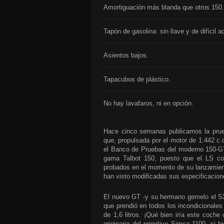
Amortiguación más blanda que otros 150.
Tapón de gasolina: sin llave y de difícil 
Asientos bajos.
Tapacubos de plástico.
No hay lavafaros, ni en opción.
Hace cinco semanas publicamos la prueb
que, propulsada por el motor de 1.442 c.c
el Banco de Pruebas del moderno 150-GT
gama Talbot 150, puesto que el LS co
probados en el momento de su lanzamiento
han visto modificadas sus especificacion
El nuevo GT -y su hermano gemelo el SX
que prendió en todos los incondicionale
de 1,6 litros. ¡Qué bien iría este coche
originario del primitivo Simca 1100, si 