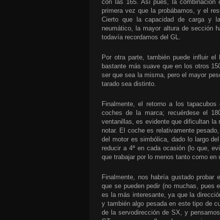
con las 165. Así pues, la combinación
primera vez que la probábamos, y el res
Cierto que la capacidad de carga y la
neumático, la mayor altura de sección
todavía recordamos del GL.
Por otra parte, también puede influir 
bastante más suave que en los otros 15
ser que sea la misma, pero el mayor peso
tarado sea distinto.
Finalmente, el retorno a los tapacubos 
coches de la marca; recuérdese el 18
ventanillas, es evidente que dificultan la
notar. El coche es relativamente pesado, 
del motor es simbólica, dado lo largo del
reducir a 4ª en cada ocasión (lo que, ev
que trabajar por lo menos tanto como en 
Finalmente, nos habría gustado probar 
que se pueden pedir (no muchas, pues e
es la más interesante, ya que la direcci
y también algo pesada en este tipo de 
de la servodirección de SX, y pensamos