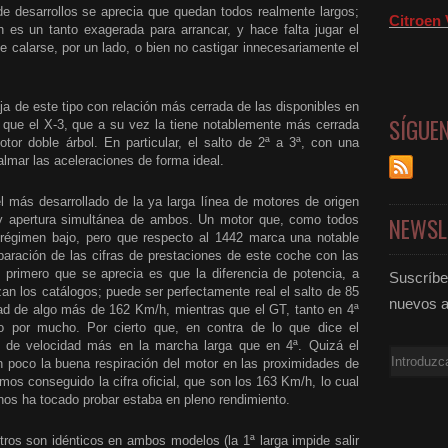
e desarrollos se aprecia que quedan todos realmente largos;
Citroen 
es un tanto exagerada para arrancar, y hace falta jugar el
e calarse, por un lado, o bien no castigar innecesariamente el
aja de este tipo con relación más cerrada de las disponibles en
SÍGUE
 que el X-3, que a su vez la tiene notablemente más cerrada
or doble árbol. En particular, el salto de 2ª a 3ª, con una
almar las aceleraciones de forma ideal.
 más desarrollado de la ya larga línea de motores de origen
y apertura simultánea de ambos. Un motor que, como todos
NEWSL
n régimen bajo, pero que respecto al 1442 marca una notable
aración de las cifras de prestaciones de este coche con las
o primero que se aprecia es que la diferencia de potencia, a
Suscríbet
zan los catálogos; puede ser perfectamente real el salto de 85
nuevos a
ad de algo más de 162 Km/h, mientras que el GT, tanto en 4ª
o por mucho. Por cierto que, en contra de lo que dice el
 de velocidad más en la marcha larga que en 4ª. Quizá el
Email
n poco la buena respiración del motor en las proximidades de
os conseguido la cifra oficial, que son los 163 Km/h, lo cual
nos ha tocado probar estaba en pleno rendimiento.
tros son idénticos en ambos modelos (la 1ª larga impide salir