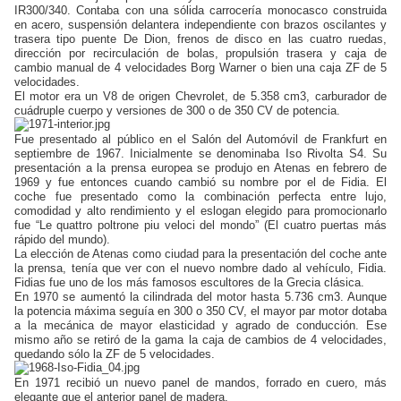
IR300/340. Contaba con una sólida carrocería monocasco construida
en acero, suspensión delantera independiente con brazos oscilantes y
trasera tipo puente De Dion, frenos de disco en las cuatro ruedas,
dirección por recirculación de bolas, propulsión trasera y caja de
cambio manual de 4 velocidades Borg Warner o bien una caja ZF de 5
velocidades.
El motor era un V8 de origen Chevrolet, de 5.358 cm3, carburador de
cuádruple cuerpo y versiones de 300 o de 350 CV de potencia.
Fue presentado al público en el Salón del Automóvil de Frankfurt en
septiembre de 1967. Inicialmente se denominaba Iso Rivolta S4. Su
presentación a la prensa europea se produjo en Atenas en febrero de
1969 y fue entonces cuando cambió su nombre por el de Fidia. El
coche fue presentado como la combinación perfecta entre lujo,
comodidad y alto rendimiento y el eslogan elegido para promocionarlo
fue “Le quattro poltrone piu veloci del mondo” (El cuatro puertas más
rápido del mundo).
La elección de Atenas como ciudad para la presentación del coche ante
la prensa, tenía que ver con el nuevo nombre dado al vehículo, Fidia.
Fidias fue uno de los más famosos escultores de la Grecia clásica.
En 1970 se aumentó la cilindrada del motor hasta 5.736 cm3. Aunque
la potencia máxima seguía en 300 o 350 CV, el mayor par motor dotaba
a la mecánica de mayor elasticidad y agrado de conducción. Ese
mismo año se retiró de la gama la caja de cambios de 4 velocidades,
quedando sólo la ZF de 5 velocidades.
En 1971 recibió un nuevo panel de mandos, forrado en cuero, más
elegante que el anterior panel de madera.