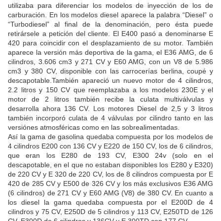
utilizaba para diferenciar los modelos de inyección de los de
carburación. En los modelos diesel aparece la palabra “Diesel” o
“Turbodiesel” al final de la denominación, pero ésta puede
retirársele a petición del cliente. El E400 pasó a denominarse E
420 para coincidir con el desplazamiento de su motor. También
aparece la versión más deportiva de la gama, el E36 AMG, de 6
cilindros, 3.606 cm3 y 271 CV y E60 AMG, con un V8 de 5.986
cm3 y 380 CV, disponible con las carrocerías berlina, coupé y
descapotable.También apareció un nuevo motor de 4 cilindros,
2.2 litros y 150 CV que reemplazaba a los modelos 230E y el
motor de 2 litros también recibe la culata multiválvulas y
desarrolla ahora 136 CV. Los motores Diesel de 2,5 y 3 litros
también incorporó culata de 4 válvulas por cilindro tanto en las
versiónes atmosféricas como en las sobrealimentadas.
Así la gama de gasolina quedaba compuesta por los modelos de
4 cilindros E200 con 136 CV y E220 de 150 CV, los de 6 cilindros,
que eran los E280 de 193 CV, E300 24v (solo en el
descapotable, en el que no estaban disponibles los E280 y E320)
de 220 CV y E 320 de 220 CV, los de 8 cilindros compuesta por E
420 de 285 CV y E500 de 326 CV y los más exclusivos E36 AMG
(6 cilindros) de 271 CV y E60 AMG (V8) de 380 CV. En cuanto a
los diesel la gama quedaba compuesta por el E200D de 4
cilindros y 75 CV, E250D de 5 cilindros y 113 CV, E250TD de 126