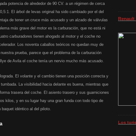
lgada potencia de alrededor de 90 CV. a un régimen de cerca
,5:1. El árbol de levas original ha sido cambiado por el del
Renault
ntaja de tener un cruce más acusado y un alzado de válvulas
oblema más grave del motor es la carburación, que no está ni
tro carburadores tienen ahogado al motor y el coche no
celerador. Los noventa caballos teóricos no quedan muy de
nuestra prueba, parece que el problema de la carburación
allye de Avila el coche tenía un nervio mucho más acusado.
ograda. El volante y el cambio tienen una posición correcta y
 tumbada. La visibilidad hacia delante es buena, mientras que
 forma trasera del coche. El asiento trasero y sus guarniciones
s kilos, y en su lugar hay una gran funda con todo tipo de
baquet idéntico al del piloto.
Los tur
a