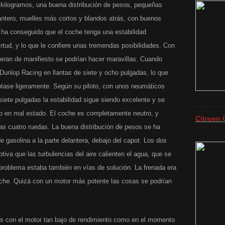
kilogramos, una buena distribución de pesos, pequeñas
lantero, muelles más cortos y blandos atrás, con buenos
ha conseguido que el coche tenga una estabilidad
irtud, y lo que le confiere unas tremendas posibilidades. Con
ieran de manifiesto se podrían hacer maravillas. Cuando
unlop Racing en llantas de siete y ocho pulgadas, lo que
otase ligeramente. Según su piloto, con unos neumáticos
siete pulgadas la estabilidad sigue siendo excelente y se
o en mal estado. El coche es completamente neutro, y
Citroen 
las cuatro ruedas. La buena distribución de pesos se ha
e gasolina a la parte delantera, debajo del capot. Los dos
tiva que las turbulencias del aire calienten el agua, que se
problema estaba también en vías de solución. La frenada era
coche. Quizá con un motor más potente las cosas se podrían
es con el motor tan bajo de rendimiento como en el momento