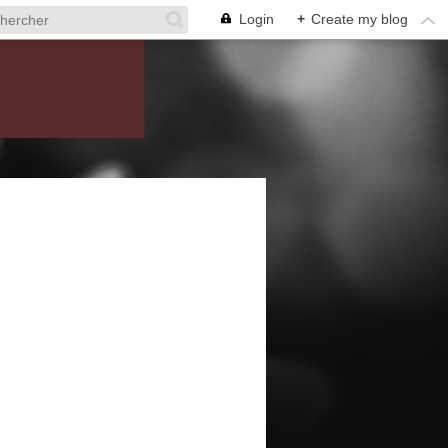
Login
+
Create my blog