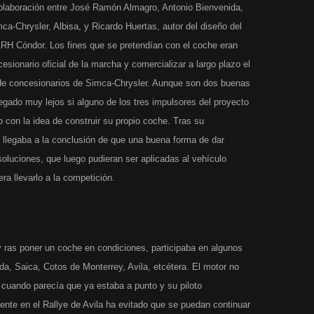
olaboración entre José Ramón Almagro, Antonio Bienvenida,
mca-Chrysler, Albisa, y Ricardo Huertas, autor del diseño del
o ARH Cóndor. Los fines que se pretendían con el coche eran
esionario oficial de la marcha y comercializar a largo plazo el
a de concesionarios de Simca-Chrysler. Aunque son dos buenas
egado muy lejos si alguno de los tres impulsores del proyecto
 con la idea de construir su propio coche. Tras su
 llegaba a la conclusión de que una buena forma de dar
oluciones, que luego pudieran ser aplicadas al vehículo
era llevarlo a la competición.
y ras poner un coche en condiciones, participaba en algunos
ada, Saica, Cotos de Monterrey, Avila, etcétera. El motor no
 cuando parecía que ya estaba a punto y su piloto
ente en el Rallye de Avila ha evitado que se puedan continuar