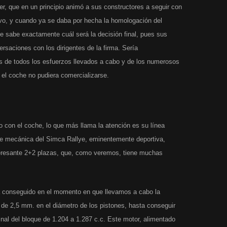
er, que en un principio animó a sus constructores a seguir con
ivo, y cuando ya se daba por hecha la homologación del
e sabe exactamente cuál será la decisión final, pues sus
rsaciones con los dirigentes de la firma. Sería
 de todos los esfuerzos llevados a cabo y de los numerosos
 el coche no pudiera comercializarse.
o con el coche, lo que más llama la atención es su línea
ase mecánica del Simca Rallye, eminentemente deportiva,
teresante 2+2 plazas, que, como veremos, tiene muchas
a conseguido en el momento en que llevamos a cabo la
 de 2,5 mm. en el diámetro de los pistones, hasta conseguir
ginal del bloque de 1.204 a 1.287 c.c. Este motor, alimentado