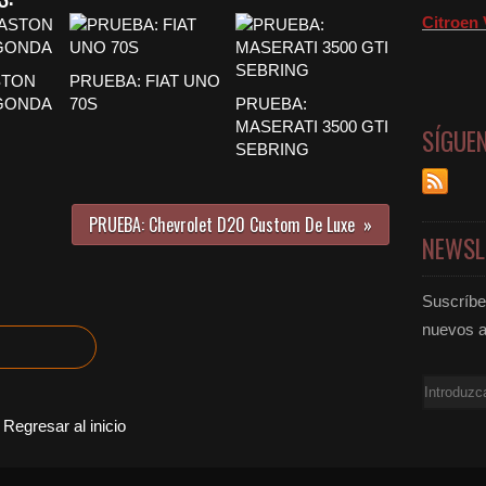
Citroen 
STON
PRUEBA: FIAT UNO
GONDA
70S
PRUEBA:
MASERATI 3500 GTI
SÍGUE
SEBRING
PRUEBA: Chevrolet D20 Custom De Luxe
NEWSL
Suscríbet
nuevos a
Email
Regresar al inicio