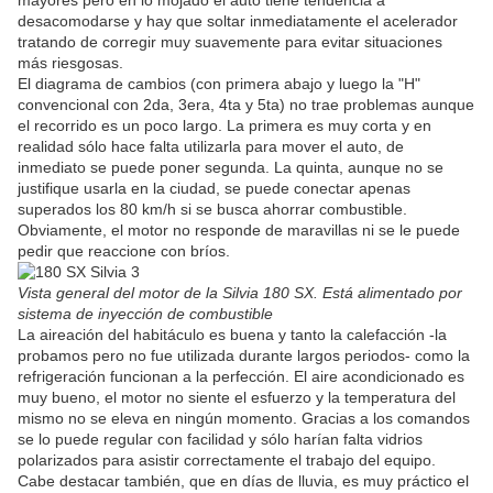
mayores pero en lo mojado el auto tiene tendencia a
desacomodarse y hay que soltar inmediatamente el acelerador
tratando de corregir muy suavemente para evitar situaciones
más riesgosas.
El diagrama de cambios (con primera abajo y luego la "H"
convencional con 2da, 3era, 4ta y 5ta) no trae problemas aunque
el recorrido es un poco largo. La primera es muy corta y en
realidad sólo hace falta utilizarla para mover el auto, de
inmediato se puede poner segunda. La quinta, aunque no se
justifique usarla en la ciudad, se puede conectar apenas
superados los 80 km/h si se busca ahorrar combustible.
Obviamente, el motor no responde de maravillas ni se le puede
pedir que reaccione con bríos.
Vista general del motor de la Silvia 180 SX. Está alimentado por
sistema de inyección de combustible
La aireación del habitáculo es buena y tanto la calefacción -la
probamos pero no fue utilizada durante largos periodos- como la
refrigeración funcionan a la perfección. El aire acondicionado es
muy bueno, el motor no siente el esfuerzo y la temperatura del
mismo no se eleva en ningún momento. Gracias a los comandos
se lo puede regular con facilidad y sólo harían falta vidrios
polarizados para asistir correctamente el trabajo del equipo.
Cabe destacar también, que en días de lluvia, es muy práctico el