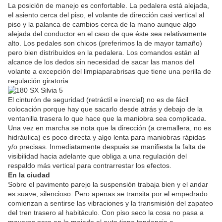
La posición de manejo es confortable. La pedalera está alejada,
el asiento cerca del piso, el volante de dirección casi vertical al
piso y la palanca de cambios cerca de la mano aunque algo
alejada del conductor en el caso de que éste sea relativamente
alto. Los pedales son chicos (preferimos la de mayor tamaño)
pero bien distribuidos en la pedalera. Los comandos están al
alcance de los dedos sin necesidad de sacar las manos del
volante a excepción del limpiaparabrisas que tiene una perilla de
regulación giratoria.
El cinturón de seguridad (retráctil e inercial) no es de fácil
colocación porque hay que sacarlo desde atrás y debajo de la
ventanilla trasera lo que hace que la maniobra sea complicada.
Una vez en marcha se nota que la dirección (a cremallera, no es
hidráulica) es poco directa y algo lenta para maniobras rápidas
y/o precisas. Inmediatamente después se manifiesta la falta de
visibilidad hacia adelante que obliga a una regulación del
respaldo más vertical para contrarrestar los efectos.
En la ciudad
Sobre el pavimento parejo la suspensión trabaja bien y el andar
es suave, silencioso. Pero apenas se transita por el empedrado
comienzan a sentirse las vibraciones y la transmisión del zapateo
del tren trasero al habitáculo. Con piso seco la cosa no pasa a