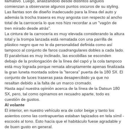
llamativo. Luego, analizándolo desde distintos ángulos
comienzan a observarse algunos puntos oscuros de su styling.
Las llantas son de diseño inadecuado para la línea del auto y
además la trocha trasera es muy angosta con respecto al ancho
total de la carrocería lo que nos hizo recordar a un "vagón de
tren mirado desde atrás".
La cintura de la carrocería es muy elevada considerando la altura
total y la trompa lanzada está rematada con una parrilla de
plástico negro que no le da personalidad definida como así
tampoco al conjunto de faros cuadrangulares dobles a cada lado.
El parabrisas es muy inclinado, las escobillas se esconden
debajo de la prolongación de la línea del capó y la cola tampoco
está muy lograda porque remata abruptamente apenas finalizada
la gran luneta montada sobre la "tercera" puerta de la 180 SX. El
conjunto de luces traseras pasa desapercibido ya que no
resaltan debido a la falta de un marco cromado.
Hasta aquí nuestra opinión acerca de la línea de la Datsun 180
SX, pero, tal como opinamos en recuadro aparte, todo es
cuestión de gustos.
Al volante
El interior, en nuestro vehículo era de color beige y tanto los
asientos como las contrapuertas estaban tapizados en tela símil -
escocés al tono. Esto hacía que el habitáculo fuese agradable y
de buen gusto en general.