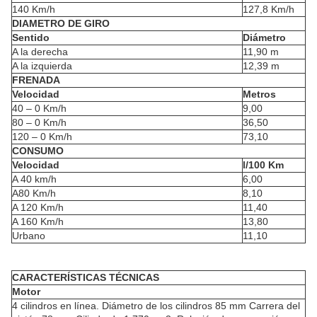
140 Km/h
127,8 Km/h
DIAMETRO DE GIRO
Sentido
Diámetro
A la derecha
11,90 m
A la izquierda
12,39 m
FRENADA
Velocidad
Metros
40 – 0 Km/h
9,00
80 – 0 Km/h
36,50
120 – 0 Km/h
73,10
CONSUMO
Velocidad
l/100 Km
A 40 km/h
6,00
A80 Km/h
8,10
A 120 Km/h
11,40
A 160 Km/h
13,80
Urbano
11,10
CARACTERÍSTICAS TÉCNICAS
Motor
4 cilindros en línea. Diámetro de los cilindros 85 mm Carrera del