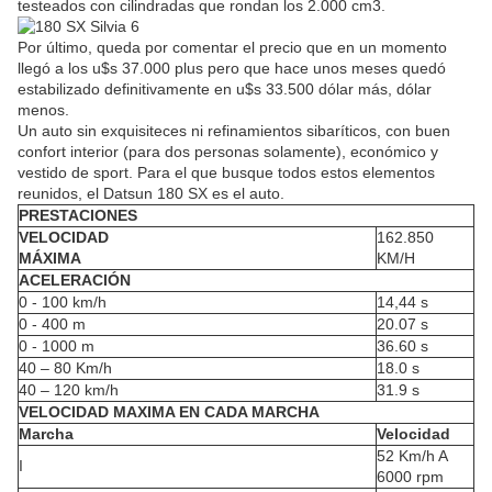
testeados con cilindradas que rondan los 2.000 cm3.
Por último, queda por comentar el precio que en un momento
llegó a los u$s 37.000 plus pero que hace unos meses quedó
estabilizado definitivamente en u$s 33.500 dólar más, dólar
menos.
Un auto sin exquisiteces ni refinamientos sibaríticos, con buen
confort interior (para dos personas solamente), económico y
vestido de sport. Para el que busque todos estos elementos
reunidos, el Datsun 180 SX es el auto.
PRESTACIONES
VELOCIDAD
162.850
MÁXIMA
KM/H
ACELERACIÓN
0 - 100 km/h
14,44 s
0 - 400 m
20.07 s
0 - 1000 m
36.60 s
40 – 80 Km/h
18.0 s
40 – 120 km/h
31.9 s
VELOCIDAD MAXIMA EN CADA MARCHA
Marcha
Velocidad
52 Km/h A
I
6000 rpm