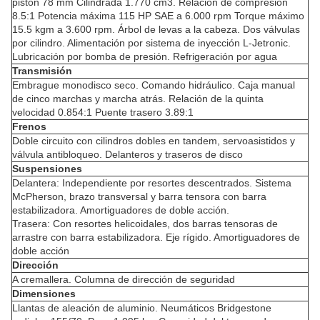
pistón 78 mm Cilindrada 1.770 cm3. Relación de compresión
8.5:1 Potencia máxima 115 HP SAE a 6.000 rpm Torque máximo
15.5 kgm a 3.600 rpm. Árbol de levas a la cabeza. Dos válvulas
por cilindro. Alimentación por sistema de inyección L-Jetronic.
Lubricación por bomba de presión. Refrigeración por agua
Transmisión
Embrague monodisco seco. Comando hidráulico. Caja manual
de cinco marchas y marcha atrás. Relación de la quinta
velocidad 0.854:1 Puente trasero 3.89:1
Frenos
Doble circuito con cilindros dobles en tandem, servoasistidos y
válvula antibloqueo. Delanteros y traseros de disco
Suspensiones
Delantera: Independiente por resortes descentrados. Sistema
McPherson, brazo transversal y barra tensora con barra
estabilizadora. Amortiguadores de doble acción.
Trasera: Con resortes helicoidales, dos barras tensoras de
arrastre con barra estabilizadora. Eje rígido. Amortiguadores de
doble acción
Dirección
A cremallera. Columna de dirección de seguridad
Dimensiones
Llantas de aleación de aluminio. Neumáticos Bridgestone