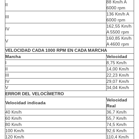
88 Km/h A
II
6000 rpm
136 Km/h A
III
6000 rpm
162,55 Km/h
IV
A 5500 rpm
160,85 Km/h
V
A 4600 rpm
VELOCIDAD CADA 1000 RPM EN CADA MARCHA
Marcha
Velocidad
I
8,75 Km/h
II
14,00 Km/h
III
22,23 Km/h
IV
29,07 Km/h
V
34,04 Km/h
ERROR DEL VELOCÍMETRO
Velocidad
Velocidad indicada
Real
40 Km/h
36,7 Km/h
60 Km/h
55,7 Km/h
80 Km/h
74,5 Km/h
100 Km/h
92,6 Km/h
120 Km/h
110,4 Km/h