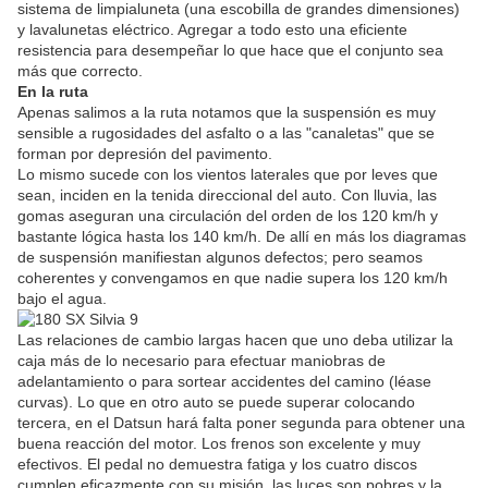
sistema de limpialuneta (una escobilla de grandes dimensiones)
y lavalunetas eléctrico. Agregar a todo esto una eficiente
resistencia para desempeñar lo que hace que el conjunto sea
más que correcto.
En la ruta
Apenas salimos a la ruta notamos que la suspensión es muy
sensible a rugosidades del asfalto o a las "canaletas" que se
forman por depresión del pavimento.
Lo mismo sucede con los vientos laterales que por leves que
sean, inciden en la tenida direccional del auto. Con lluvia, las
gomas aseguran una circulación del orden de los 120 km/h y
bastante lógica hasta los 140 km/h. De allí en más los diagramas
de suspensión manifiestan algunos defectos; pero seamos
coherentes y convengamos en que nadie supera los 120 km/h
bajo el agua.
Las relaciones de cambio largas hacen que uno deba utilizar la
caja más de lo necesario para efectuar maniobras de
adelantamiento o para sortear accidentes del camino (léase
curvas). Lo que en otro auto se puede superar colocando
tercera, en el Datsun hará falta poner segunda para obtener una
buena reacción del motor. Los frenos son excelente y muy
efectivos. El pedal no demuestra fatiga y los cuatro discos
cumplen eficazmente con su misión, las luces son pobres y la