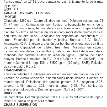
francos más) un 17-TS cuya ventaja es casi únicamente la de ir más
de prisa?
CARACTERISTICAS TECNICAS
MOTOR
Cilindrada: 1289 c.c. Cuatro cilindros en línea. Diámetro por carrera: 73
X 77 mm . Refrigeración por líquido anticongelante en circuito
hermético con bomba, termostato y vaso de expansión. Capacidad del
circuito: 5,2 litros. Alimentación por un carburador doble cuerpo vertical
con filtro de aire seco. Capacidad del depósito de combustible: 55
litros. Encendido por distribución y bobina. Batería: 12 V. 40 Ah.
Alternador: 40 A. Engrase a presión por bomba de engranajes con filtro
de aceite Capacidad del cárter; tres litros. Válvulas en cabeza
inclinadas, mandadas por varillas y balancines. Árbol de levas lateral
mandado por cadena. Culata de aleación ligera. Cigüeñal de cinco
apoyos. Potencia máxima: 60 CV. DIN a 5.500 r. p. m. (68 SAE). Par
motor máximo: 9,8 mkg. DIN a 3.500 r.p.m. (10 mkg. SAE). Relación
de compresión: 9,5 a 1.
TRANSMISION
Tracción delantera. Embrague monodisco en seco de mando mecánico.
Cambio de cuatro relaciones sincronizadas hacia delante. Palanca de
mando central. Relaciones del cambio: primera, 3,61; segunda, 2,26;
tercera, 1,48; cuarta, 103; marcha atrás, 3,08. Par cónico de
engranajes helicoidales. Desmultiplicación: 3,77 a 1 (9/34).
DIRECCION
De cremallera. Desmultiplicación: 20 a 1. Vueltas del volante de tope a
tope: 3,5. Radio de giro: 5,13 metros.
CHASIS-SUSPENSION