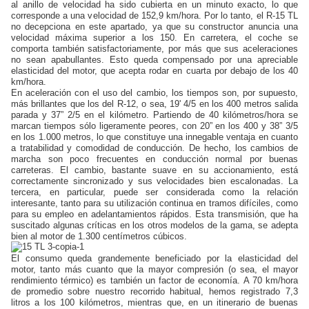
al anillo de velocidad ha sido cubierta en un minuto exacto, lo que
corresponde a una velocidad de 152,9 km/hora. Por lo tanto, el R-15 TL
no decepciona en este apartado, ya que su constructor anuncia una
velocidad máxima superior a los 150. En carretera, el coche se
comporta también satisfactoriamente, por más que sus aceleraciones
no sean apabullantes. Esto queda compensado por una apreciable
elasticidad del motor, que acepta rodar en cuarta por debajo de los 40
km/hora.
En aceleración con el uso del cambio, los tiempos son, por supuesto,
más brillantes que los del R-12, o sea, 19' 4/5 en los 400 metros salida
parada y 37” 2/5 en el kilómetro. Partiendo de 40 kilómetros/hora se
marcan tiempos sólo ligeramente peores, con 20” en los 400 y 38” 3/5
en los 1.000 metros, lo que constituye una innegable ventaja en cuanto
a tratabilidad y comodidad de conducción. De hecho, los cambios de
marcha son poco frecuentes en conducción normal por buenas
carreteras. El cambio, bastante suave en su accionamiento, está
correctamente sincronizado y sus velocidades bien escalonadas. La
tercera, en particular, puede ser considerada como la relación
interesante, tanto para su utilización continua en tramos difíciles, como
para su empleo en adelantamientos rápidos. Esta transmisión, que ha
suscitado algunas críticas en los otros modelos de la gama, se adepta
bien al motor de 1.300 centímetros cúbicos.
El consumo queda grandemente beneficiado por la elasticidad del
motor, tanto más cuanto que la mayor compresión (o sea, el mayor
rendimiento térmico) es también un factor de economía. A 70 km/hora
de promedio sobre nuestro recorrido habitual, hemos registrado 7,3
litros a los 100 kilómetros, mientras que, en un itinerario de buenas