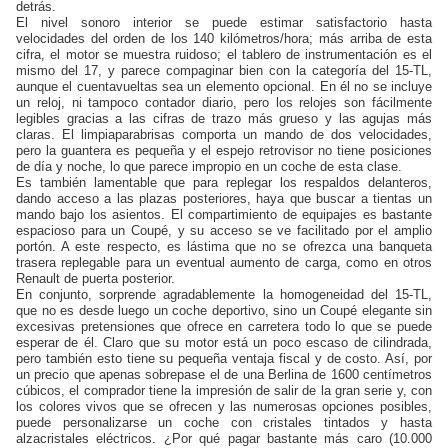
detrás.
El nivel sonoro interior se puede estimar satisfactorio hasta
velocidades del orden de los 140 kilómetros/hora; más arriba de esta
cifra, el motor se muestra ruidoso; el tablero de instrumentación es el
mismo del 17, y parece compaginar bien con la categoría del 15-TL,
aunque el cuentavueltas sea un elemento opcional. En él no se incluye
un reloj, ni tampoco contador diario, pero los relojes son fácilmente
legibles gracias a las cifras de trazo más grueso y las agujas más
claras. El limpiaparabrisas comporta un mando de dos velocidades,
pero la guantera es pequeña y el espejo retrovisor no tiene posiciones
de día y noche, lo que parece impropio en un coche de esta clase.
Es también lamentable que para replegar los respaldos delanteros,
dando acceso a las plazas posteriores, haya que buscar a tientas un
mando bajo los asientos. El compartimiento de equipajes es bastante
espacioso para un Coupé, y su acceso se ve facilitado por el amplio
portón. A este respecto, es lástima que no se ofrezca una banqueta
trasera replegable para un eventual aumento de carga, como en otros
Renault de puerta posterior.
En conjunto, sorprende agradablemente la homogeneidad del 15-TL,
que no es desde luego un coche deportivo, sino un Coupé elegante sin
excesivas pretensiones que ofrece en carretera todo lo que se puede
esperar de él. Claro que su motor está un poco escaso de cilindrada,
pero también esto tiene su pequeña ventaja fiscal y de costo. Así, por
un precio que apenas sobrepase el de una Berlina de 1600 centímetros
cúbicos, el comprador tiene la impresión de salir de la gran serie y, con
los colores vivos que se ofrecen y las numerosas opciones posibles,
puede personalizarse un coche con cristales tintados y hasta
alzacristales eléctricos. ¿Por qué pagar bastante más caro (10.000