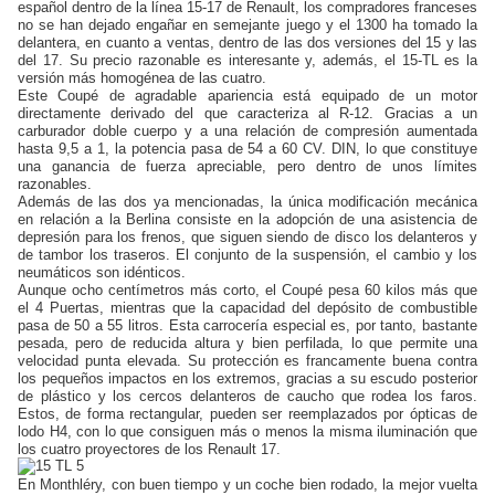
español dentro de la línea 15-17 de Renault, los compradores franceses
no se han dejado engañar en semejante juego y el 1300 ha tomado la
delantera, en cuanto a ventas, dentro de las dos versiones del 15 y las
del 17. Su precio razonable es interesante y, además, el 15-TL es la
versión más homogénea de las cuatro.
Este Coupé de agradable apariencia está equipado de un motor
directamente derivado del que caracteriza al R-12. Gracias a un
carburador doble cuerpo y a una relación de compresión aumentada
hasta 9,5 a 1, la potencia pasa de 54 a 60 CV. DIN, lo que constituye
una ganancia de fuerza apreciable, pero dentro de unos límites
razonables.
Además de las dos ya mencionadas, la única modificación mecánica
en relación a la Berlina consiste en la adopción de una asistencia de
depresión para los frenos, que siguen siendo de disco los delanteros y
de tambor los traseros. El conjunto de la suspensión, el cambio y los
neumáticos son idénticos.
Aunque ocho centímetros más corto, el Coupé pesa 60 kilos más que
el 4 Puertas, mientras que la capacidad del depósito de combustible
pasa de 50 a 55 litros. Esta carrocería especial es, por tanto, bastante
pesada, pero de reducida altura y bien perfilada, lo que permite una
velocidad punta elevada. Su protección es francamente buena contra
los pequeños impactos en los extremos, gracias a su escudo posterior
de plástico y los cercos delanteros de caucho que rodea los faros.
Estos, de forma rectangular, pueden ser reemplazados por ópticas de
lodo H4, con lo que consiguen más o menos la misma iluminación que
los cuatro proyectores de los Renault 17.
En Monthléry, con buen tiempo y un coche bien rodado, la mejor vuelta