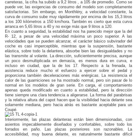
carreteras, la cifra ha subido a 9,2 litros , a 105 de promedio. Como se
puede ver, las exigencias de consumo del modelo son completamente
satisfactorias. Sin embargo, en Monthléry, a velocidad constante, la
curva de consumo sube muy rápidamente por encima de los 15,3 litros
a los 100 kilómetros a 150 km/hora. También es cierto que esta curva
arranca en 5,65 litros a 40 y no exige más que 9 litros a 120.
En cuanto a seguridad, la estabilidad nos ha parecido mejor que la del
R- 12, a pesar de una velocidad máxima un poco superior. A las
velocidades que se pueden alcanzar, el carácter básico subvirador del
coche es casi imperceptible, mientras que la suspensión, bastante
elástica, sobre todo la delantera, absorbe bien las desigualdades y no
las transmite al volante. La dirección, suficientemente precisa, aunque
un poco desmultiplicada en demasía, es menos dura en curva, e
incluso en ciudad, que la de los 17. Respecto a la frenada, la
asistencia reduce mucho el esfuerzo a ejercer sobre el pedal y
proporciona también deceleraciones más enérgicas. La resistencia el
calor de las guarniciones se ha mostrado normal, pero sin pasar de lo
normal en los modelos de gran serie. En carga, el comportamiento
apenas queda modificado en cuanto a estabilidad, pero la dirección
tiene siempre una clara tendencia a aligerarse. La forma del parabrisas
y la relativa altura del capot hacen que la visibilidad hacia delante sea
solamente mediana, pero hacia atrás es bastante aceptable para un
Coupé.
Interiormente, las plazas delanteras están bien dimensionadas, con
asientos impecablemente diseñados y confortables, sobre todo los
forrados en paño. Las plazas posteriores son razonables. La
accesibilidad, muy buena delante, es naturalmente bastante difícil