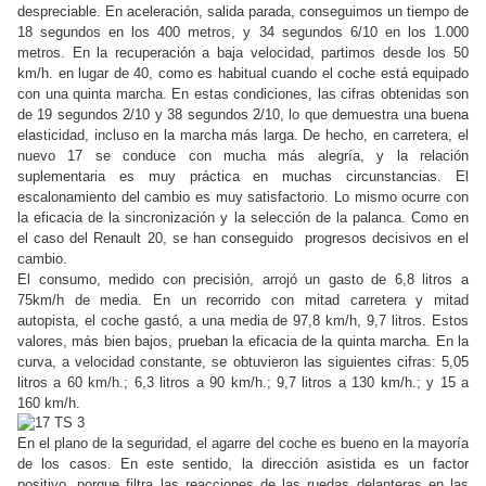
despreciable. En aceleración, salida parada, conseguimos un tiempo de
18 segundos en los 400 metros, y 34 segundos 6/10 en los 1.000
metros. En la recuperación a baja velocidad, partimos desde los 50
km/h. en lugar de 40, como es habitual cuando el coche está equipado
con una quinta marcha. En estas condiciones, las cifras obtenidas son
de 19 segundos 2/10 y 38 segundos 2/10, lo que demuestra una buena
elasticidad, incluso en la marcha más larga. De hecho, en carretera, el
nuevo 17 se conduce con mucha más alegría, y la relación
suplementaria es muy práctica en muchas circunstancias. El
escalonamiento del cambio es muy satisfactorio. Lo mismo ocurre con
la eficacia de la sincronización y la selección de la palanca. Como en
el caso del Renault 20, se han conseguido progresos decisivos en el
cambio.
El consumo, medido con precisión, arrojó un gasto de 6,8 litros a
75km/h de media. En un recorrido con mitad carretera y mitad
autopista, el coche gastó, a una media de 97,8 km/h, 9,7 litros. Estos
valores, más bien bajos, prueban la eficacia de la quinta marcha. En la
curva, a velocidad constante, se obtuvieron las siguientes cifras: 5,05
litros a 60 km/h.; 6,3 litros a 90 km/h.; 9,7 litros a 130 km/h.; y 15 a
160 km/h.
En el plano de la seguridad, el agarre del coche es bueno en la mayoría
de los casos. En este sentido, la dirección asistida es un factor
positivo, porque filtra las reacciones de las ruedas delanteras en las