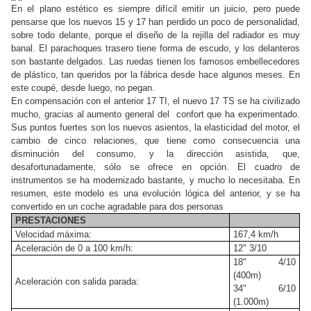
En el plano estético es siempre difícil emitir un juicio, pero puede
pensarse que los nuevos 15 y 17 han perdido un poco de personalidad,
sobre todo delante, porque el diseño de la rejilla del radiador es muy
banal. El parachoques trasero tiene forma de escudo, y los delanteros
son bastante delgados. Las ruedas tienen los famosos embellecedores
de plástico, tan queridos por la fábrica desde hace algunos meses. En
este coupé, desde luego, no pegan.
En compensación con el anterior 17 TI, el nuevo 17 TS se ha civilizado
mucho, gracias al aumento general del confort que ha experimentado.
Sus puntos fuertes son los nuevos asientos, la elasticidad del motor, el
cambio de cinco relaciones, que tiene como consecuencia una
disminución del consumo, y la dirección asistida, que,
desafortunadamente, sólo se ofrece en opción. El cuadro de
instrumentos se ha modernizado bastante, y mucho lo necesitaba. En
resumen, este modelo es una evolución lógica del anterior, y se ha
convertido en un coche agradable para dos personas
PRESTACIONES
Velocidad máxima:
167,4 km/h
Aceleración de 0 a 100 km/h:
12" 3/10
18" 4/10
(400m)
Aceleración con salida parada:
34" 6/10
(1.000m)