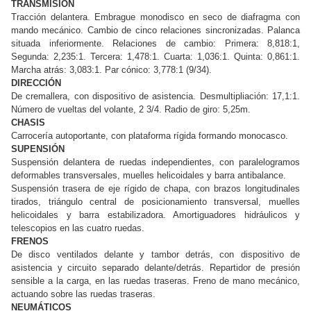
TRANSMISIÓN
Tracción delantera. Embrague monodisco en seco de diafragma con
mando mecánico. Cambio de cinco relaciones sincronizadas. Palanca
situada inferiormente. Relaciones de cambio: Primera: 8,818:1,
Segunda: 2,235:1. Tercera: 1,478:1. Cuarta: 1,036:1. Quinta: 0,861:1.
Marcha atrás: 3,083:1. Par cónico: 3,778:1 (9/34).
DIRECCIÓN
De cremallera, con dispositivo de asistencia. Desmultipliación: 17,1:1.
Número de vueltas del volante, 2 3/4. Radio de giro: 5,25m.
CHASIS
Carrocería autoportante, con plataforma rígida formando monocasco.
SUPENSIÓN
Suspensión delantera de ruedas independientes, con paralelogramos
deformables transversales, muelles helicoidales y barra antibalance.
Suspensión trasera de eje rígido de chapa, con brazos longitudinales
tirados, triángulo central de posicionamiento transversal, muelles
helicoidales y barra estabilizadora. Amortiguadores hidráulicos y
telescopios en las cuatro ruedas.
FRENOS
De disco ventilados delante y tambor detrás, con dispositivo de
asistencia y circuito separado delante/detrás. Repartidor de presión
sensible a la carga, en las ruedas traseras. Freno de mano mecánico,
actuando sobre las ruedas traseras.
NEUMÁTICOS