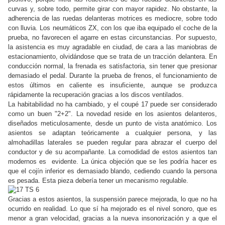
curvas y, sobre todo, permite girar con mayor rapidez. No obstante, la
adherencia de las ruedas delanteras motrices es mediocre, sobre todo
con lluvia. Los neumáticos ZX, con los que iba equipado el coche de la
prueba, no favorecen el agarre en estas circunstancias. Por supuesto,
la asistencia es muy agradable en ciudad, de cara a las maniobras de
estacionamiento, olvidándose que se trata de un tracción delantera. En
conducción normal, la frenada es satisfactoria, sin tener que presionar
demasiado el pedal. Durante la prueba de frenos, el funcionamiento de
estos últimos en caliente es insuficiente, aunque se produzca
rápidamente la recuperación gracias a los discos ventilados.
La habitabilidad no ha cambiado, y el coupé 17 puede ser considerado
como un buen "2+2". La novedad reside en los asientos delanteros,
diseñados meticulosamente, desde un punto de vista anatómico. Los
asientos se adaptan teóricamente a cualquier persona, y las
almohadillas laterales se pueden regular para abrazar el cuerpo del
conductor y de su acompañante. La comodidad de estos asientos tan
modernos es evidente. La única objeción que se les podría hacer es
que el cojín inferior es demasiado blando, cediendo cuando la persona
es pesada. Esta pieza debería tener un mecanismo regulable.
Gracias a estos asientos, la suspensión parece mejorada, lo que no ha
ocurrido en realidad. Lo que sí ha mejorado es el nivel sonoro, que es
menor a gran velocidad, gracias a la nueva insonorización y a que el