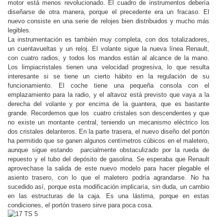
motor está menos revolucionado. El cuadro de instrumentos debería
diseñarse de otra manera, porque el precedente era un fracaso. El
nuevo consiste en una serie de relojes bien distribuidos y mucho más
legibles.
La instrumentación es también muy completa, con dos totalizadores,
un cuentavueltas y un reloj. El volante sigue la nueva línea Renault,
con cuatro radios, y todos los mandos están al alcance de la mano.
Los limpiacristales tienen una velocidad progresiva, lo que resulta
interesante si se tiene un cierto hábito en la regulación de su
funcionamiento. El coche tiene una pequeña consola con el
emplazamiento para la radio, y el altavoz está previsto que vaya a la
derecha del volante y por encima de la guantera, que es bastante
grande. Recordemos que los cuatro cristales son descendentes y que
no existe un montante central, teniendo un mecanismo eléctrico los
dos cristales delanteros. En la parte trasera, el nuevo diseño del portón
ha permitido que se ganen algunos centímetros cúbicos en el maletero,
aunque sigue estando parcialmente obstaculizado por la rueda de
repuesto y el tubo del depósito de gasolina. Se esperaba que Renault
aprovechase la salida de este nuevo modelo para hacer plegable el
asiento trasero, con lo que el maletero podría agrandarse. No ha
sucedido así, porque esta modificación implicaría, sin duda, un cambio
en las estructuras de la caja. Es una lástima, porque en estas
condiciones, el portón trasero sirve para poca cosa.