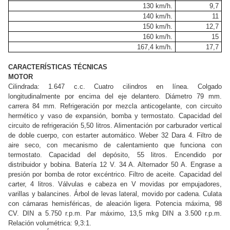
130 km/h.
9,7
140 km/h.
11
150 km/h.
12,7
160 km/h.
15
167,4
km/h.
17,7
CARACTERÍSTICAS TÉCNICAS
MOTOR
Cilindrada: 1.647 c.c. Cuatro cilindros en línea. Colgado
longitudinalmente por encima del eje delantero. Diámetro 79 mm.
carrera 84 mm. Refrigeración por mezcla anticogelante, con circuito
hermético y vaso de expansión, bomba y termostato. Capacidad del
circuito de refrigeración 5,50 litros. Alimentación por carburador vertical
de doble cuerpo, con estarter automático. Weber 32 Dara 4. Filtro de
aire seco, con mecanismo de calentamiento que funciona con
termostato. Capacidad del depósito, 55 litros. Encendido por
distribuidor y bobina. Batería 12 V. 34 A. Alternador 50 A. Engrase a
presión por bomba de rotor excéntrico. Filtro de aceite. Capacidad del
carter, 4 litros. Válvulas e cabeza en V movidas por empujadores,
varillas y balancines. Árbol de levas lateral, movido por cadena. Culata
con cámaras hemisféricas, de aleación ligera. Potencia máxima, 98
CV. DIN a 5.750 r.p.m. Par máximo, 13,5 mkg DIN a 3.500 r.p.m.
Relación volumétrica: 9,3:1.