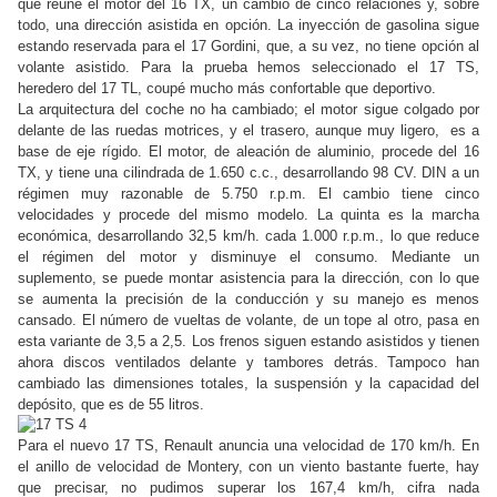
que reúne el motor del 16 TX, un cambio de cinco relaciones y, sobre
todo, una dirección asistida en opción. La inyección de gasolina sigue
estando reservada para el 17 Gordini, que, a su vez, no tiene opción al
volante asistido. Para la prueba hemos seleccionado el 17 TS,
heredero del 17 TL, coupé mucho más confortable que deportivo.
La arquitectura del coche no ha cambiado; el motor sigue colgado por
delante de las ruedas motrices, y el trasero, aunque muy ligero, es a
base de eje rígido. El motor, de aleación de aluminio, procede del 16
TX, y tiene una cilindrada de 1.650 c.c., desarrollando 98 CV. DIN a un
régimen muy razonable de 5.750 r.p.m. El cambio tiene cinco
velocidades y procede del mismo modelo. La quinta es la marcha
económica, desarrollando 32,5 km/h. cada 1.000 r.p.m., lo que reduce
el régimen del motor y disminuye el consumo. Mediante un
suplemento, se puede montar asistencia para la dirección, con lo que
se aumenta la precisión de la conducción y su manejo es menos
cansado. El número de vueltas de volante, de un tope al otro, pasa en
esta variante de 3,5 a 2,5. Los frenos siguen estando asistidos y tienen
ahora discos ventilados delante y tambores detrás. Tampoco han
cambiado las dimensiones totales, la suspensión y la capacidad del
depósito, que es de 55 litros.
Para el nuevo 17 TS, Renault anuncia una velocidad de 170 km/h. En
el anillo de velocidad de Montery, con un viento bastante fuerte, hay
que precisar, no pudimos superar los 167,4 km/h, cifra nada