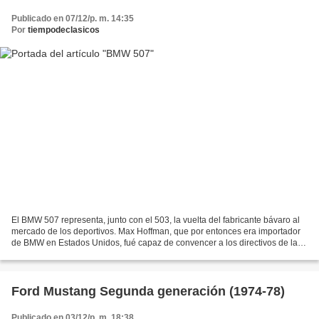
Publicado en 07/12/p. m. 14:35
Por
tiempodeclasicos
El BMW 507 representa, junto con el 503, la vuelta del fabricante bávaro al
mercado de los deportivos. Max Hoffman, que por entonces era importador
de BMW en Estados Unidos, fué capaz de convencer a los directivos de la
marca para fabricar un vehículo...
Ford Mustang Segunda generación (1974-78)
Publicado en 03/12/p. m. 18:38