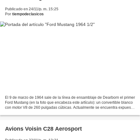
Publicado en 24/11/p. m. 15:25
Por
tiempodeclasicos
El 9 de marzo de 1964 sale de la línea de ensamblaje de Dearborn el primer
Ford Mustang (en la foto que encabeza este artículo): un convertible blanco
con motor V8 de 260 pulgadas cúbicas. Actualmente se encuentra expuesto
en el Museo Henry Ford, en Dearborn,...
Avions Voisin C28 Aerosport