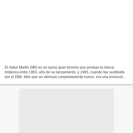
El Aston Martin DB5 es un lujoso gran turismo que produjo la marca
británica entre 1963, año de su lanzamiento, y 1965, cuando fue sustituido
por el DB6. Más que un vehículo completamente nuevo, era una evolución
del Aston Martin DB4. El motor empleado...