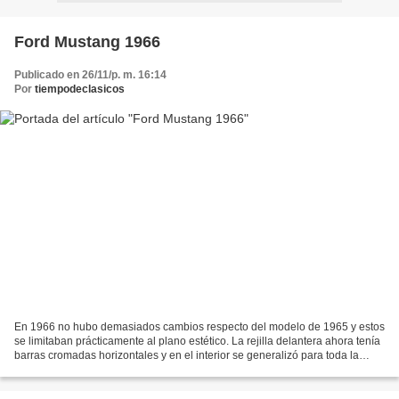
Ford Mustang 1966
Publicado en 26/11/p. m. 16:14
Por
tiempodeclasicos
En 1966 no hubo demasiados cambios respecto del modelo de 1965 y estos
se limitaban prácticamente al plano estético. La rejilla delantera ahora tenía
barras cromadas horizontales y en el interior se generalizó para toda la
gama el panel de mandos visto...