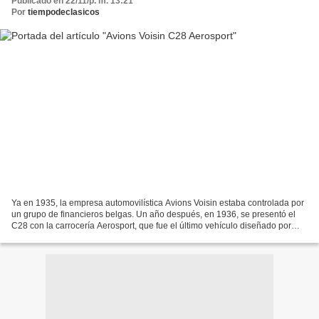
Publicado en 22/11/p. m. 13:21
Por
tiempodeclasicos
Ya en 1935, la empresa automovilística Avions Voisin estaba controlada por
un grupo de financieros belgas. Un año después, en 1936, se presentó el
C28 con la carrocería Aerosport, que fue el último vehículo diseñado por
Gabriel Voisin. Se trataba de un...