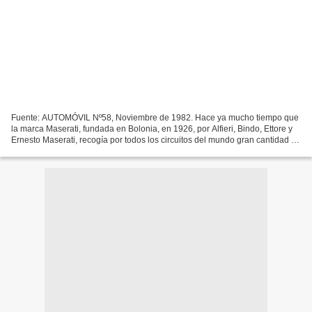
Fuente: AUTOMÓVIL Nº58, Noviembre de 1982. Hace ya mucho tiempo que
la marca Maserati, fundada en Bolonia, en 1926, por Alfieri, Bindo, Ettore y
Ernesto Maserati, recogía por todos los circuitos del mundo gran cantidad de
laureles. Pilotos de la talla...