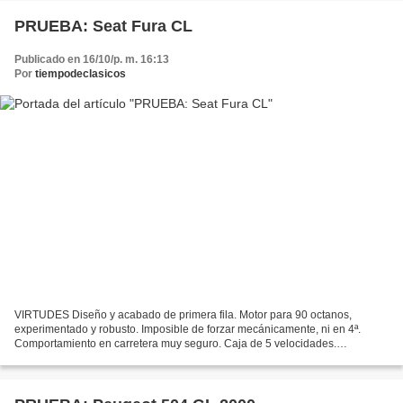
PRUEBA: Seat Fura CL
Publicado en 16/10/p. m. 16:13
Por
tiempodeclasicos
VIRTUDES Diseño y acabado de primera fila. Motor para 90 octanos,
experimentado y robusto. Imposible de forzar mecánicamente, ni en 4ª.
Comportamiento en carretera muy seguro. Caja de 5 velocidades.
DEFECTOS Desarrollos muy largos para la discreta potencia....