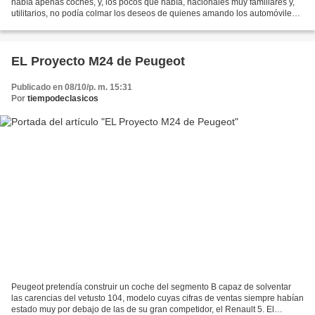
había apenas coches, y, los pocos que había, nacionales muy familiares y,
utilitarios, no podía colmar los deseos de quienes amando los automóviles
deportivos, y por supuesto sin suficiente...
EL Proyecto M24 de Peugeot
Publicado en 08/10/p. m. 15:31
Por
tiempodeclasicos
Peugeot pretendía construir un coche del segmento B capaz de solventar
las carencias del vetusto 104, modelo cuyas cifras de ventas siempre habían
estado muy por debajo de las de su gran competidor, el Renault 5. El