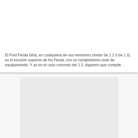
El Ford Fiesta Ghia, en cualquiera de sus versiones (motor de 1.1 ó de 1.3),
es el escalón superior de los Fiesta, con un completísimo nivel de
equipamiento. Y ya en el caso concreto del 1.3, digamos que compite
perfectamente con cualquiera de los multivalentes,...