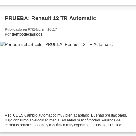
proyecto M24 se desarrollaría entre...
PRUEBA: Renault 12 TR Automatic
Publicado en 07/10/p. m. 16:17
Por
tiempodeclasicos
VIRTUDES Cambio automático muy bien adaptado. Buenas prestaciones.
Bajo consumo a velocidad media. Asientos muy cómodos. Palanca de
cambios practica. Coche y mecánica muy experimentados. DEFECTOS
Elevado consumo en autopista. Algunos ahogos en cuesta....